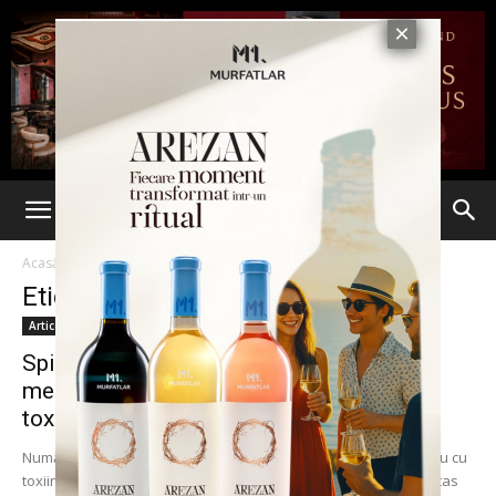
Acasă
Etichete
Alerta medicala
Etichetă: alerta medicala
Articole
Spitalul Judeţean din Bacău, alertă
medicală. Numărul pacienţilor cu
toxiinfecţie după...
Numărul oamenilor care au ajuns la Spitalul Judeţean din Bacău cu
toxiinfecţii alimentare a crescut la 100. Toţi au fost la un parastas