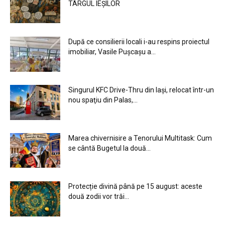
TÂRGUL IEȘILOR
După ce consilierii locali i-au respins proiectul
imobiliar, Vasile Pușcașu a...
Singurul KFC Drive-Thru din Iași, relocat într-un
nou spaţiu din Palas,...
Marea chivernisire a Tenorului Multitask: Cum
se cântă Bugetul la două...
Protecție divină până pe 15 august: aceste
două zodii vor trăi...