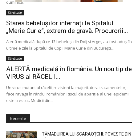
duminică...
Sănătate
Starea bebelușilor internați la Spitalul
„Marie Curie”, extrem de gravă. Procurorii...
Alertă medicală după ce 13 bebeluşi din Dolj şi Argeş au fost aduşi în
ultimele zile la Spitalul de Copii Marie Curie din Bucureşti...
Sănătate
ALERTĂ medicală în România. Un nou tip de
VIRUS al RĂCELII...
Un virus mutant al răcelii, rezistent la majoritatera tratamentelor,
face ravagii în rândul românilor. Riscul de apariţie al unei epidemii
este crescut. Medicii din...
Recente
TĂMĂDUIREA LUI SCARAOȚCHI: POVESTE DIN