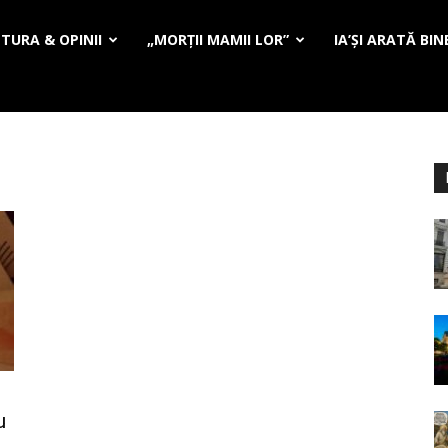
TURA & OPINII
„MORȚII MAMII LOR”
IA’ȘI ARATĂ BIN
u