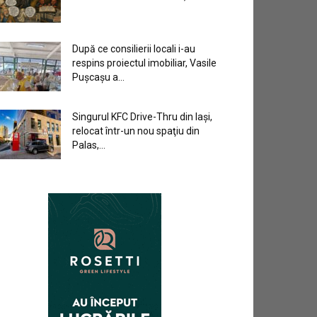
După ce consilierii locali i-au
respins proiectul imobiliar, Vasile
Pușcașu a...
Singurul KFC Drive-Thru din Iași,
relocat într-un nou spaţiu din
Palas,...