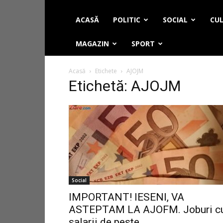
ACASĂ
POLITIC
SOCIAL
CUL
MAGAZIN
SPORT
Acasă
Etichete
AJOJM
Etichetă: AJOJM
Social
IMPORTANT! IESENI, VA
ASTEPTAM LA AJOFM. Joburi c
salarii de peste...