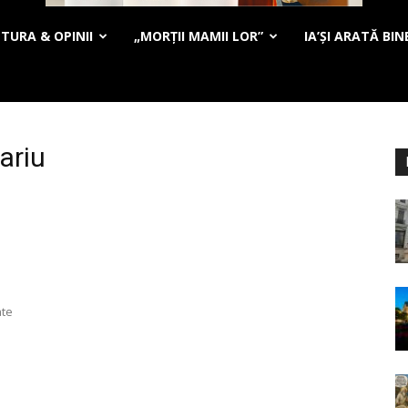
TURA & OPINII
„MORȚII MAMII LOR”
IA’ȘI ARATĂ BIN
ariu
ate