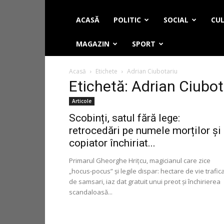
ACASĂ
POLITIC
SOCIAL
CUL
MAGAZIN
SPORT
Acasă
Etichete
Adrian Ciubotariu
Etichetă: Adrian Ciubot
Articole
Scobinți, satul fără lege:
retrocedări pe numele morților și
copiator închiriat...
Primarul Gheorghe Hrițcu, magicianul care zice
„hocus-pocus” și legile dispar: hectare de vie trafic
de samsari, iaz dat gratuit unui preot și închirierea
scandaloasă...