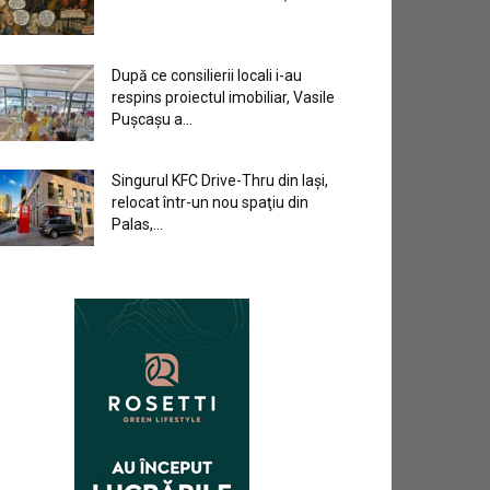
După ce consilierii locali i-au
respins proiectul imobiliar, Vasile
Pușcașu a...
Singurul KFC Drive-Thru din Iași,
relocat într-un nou spaţiu din
Palas,...