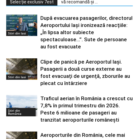
Selecție exclusiv 7est
vă recomandă și ...
După evacuarea pasagerilor, directorul
Aeroportului Iași ironizează reacțiile:
„În lipsa altor subiecte
Stiri din Iasi
spectaculoase…”. Sute de persoane
au fost evacuate
Clipe de panică pe Aeroportul Iași.
Pasagerii a două curse externe au
fost evacuați de urgență, zborurile au
Stiri din Iasi
plecat cu întârziere
Traficul aerian în România a crescut cu
7,8% în primul trimestru din 2026.
Știri din
Peste 6 milioane de pasageri au
România
tranzitat aeroporturile românești
Aeroporturile din România, cele mai