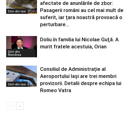
afectate de anunlările de zbor:
Pasagerii români au cel mai mult de
Stiri din Iasi
suferit, iar țara noastră provoacă o
perturbare...
Doliu în familia lui Nicolae Guţă. A
murit fratele acestuia, Orian
Știri din
România
Consiliul de Administrație al
Aeroportului Iași are trei membri
provizorii. Detalii despre echipa lui
Stiri din Iasi
Romeo Vatra