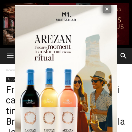
Acasă
Articole
Articole
Fratele unuia dintre teroriștii
care s-au aruncat în aer în
timpul atentatelor de la
Bruxelles, reprezintă Belgia la