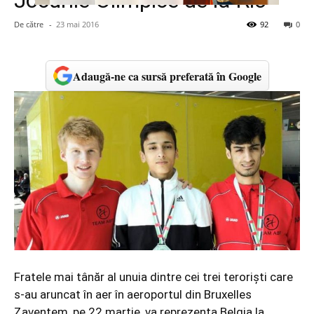
Jocurile Olimpice de la Rio
De către
-
23 mai 2016
92
0
Adaugă-ne ca sursă preferată în Google
Fratele mai tânăr al unuia dintre cei trei teroriști care
s-au aruncat în aer în aeroportul din Bruxelles
Zaventem, pe 22 martie, va reprezenta Belgia la