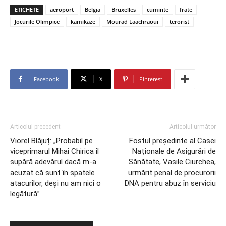
ETICHETE
aeroport
Belgia
Bruxelles
cuminte
frate
Jocurile Olimpice
kamikaze
Mourad Laachraoui
terorist
Facebook
X
Pinterest
Articolul precedent
Articolul următor
Viorel Blăjuț: „Probabil pe
Fostul preşedinte al Casei
viceprimarul Mihai Chirica îl
Naţionale de Asigurări de
supără adevărul dacă m-a
Sănătate, Vasile Ciurchea,
acuzat că sunt în spatele
urmărit penal de procurorii
atacurilor, deşi nu am nici o
DNA pentru abuz în serviciu
legătură”