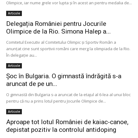
Olimpice, iar nume grele vor lupta și în acest an pentru medalia de...
Articole
Delegația României pentru Jocurile
Olimpice de la Rio. Simona Halep a...
Comitetul Executiv al Comitetului Olimpic și Sportiv Român a
anunţat cine sunt sportivii români care merg la olimpiada de la Rio.
În delegaţie au...
Articole
Șoc în Bulgaria. O gimnastă îndrăgită s-a
aruncat de pe un...
O gimnastă din Bulgaria s-a aruncat de la etajul al 6-lea al unui bloc
pentru că nu a prins lotul pentru Jocurile Olimpice de...
Articole
Aproape tot lotul României de kaiac-canoe,
depistat pozitiv la controlul antidoping