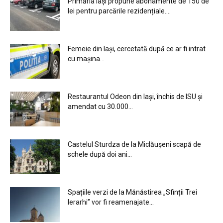
Primăria Iași propune abonamente de 150 de
lei pentru parcările rezidențiale....
Femeie din Iași, cercetată după ce ar fi intrat
cu mașina...
Restaurantul Odeon din Iași, închis de ISU și
amendat cu 30.000...
Castelul Sturdza de la Miclăușeni scapă de
schele după doi ani...
Spațiile verzi de la Mănăstirea „Sfinții Trei
Ierarhi” vor fi reamenajate...