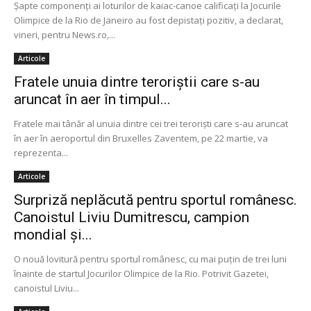
Şapte componenţi ai loturilor de kaiac-canoe calificaţi la Jocurile
Olimpice de la Rio de Janeiro au fost depistaţi pozitiv, a declarat,
vineri, pentru News.ro,...
Articole
Fratele unuia dintre teroriștii care s-au
aruncat în aer în timpul...
Fratele mai tânăr al unuia dintre cei trei teroriști care s-au aruncat
în aer în aeroportul din Bruxelles Zaventem, pe 22 martie, va
reprezenta...
Articole
Surpriză neplăcută pentru sportul românesc.
Canoistul Liviu Dumitrescu, campion
mondial și...
O nouă lovitură pentru sportul românesc, cu mai puţin de trei luni
înainte de startul Jocurilor Olimpice de la Rio. Potrivit Gazetei,
canoistul Liviu...