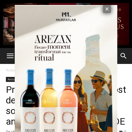
Acasă
Articole
Articole
Președintele CJ Neamț a fost
demis de prefect la
solicitarea UNPR după ce a
anunțat că se înscrie în ALDE
De către
-
19 ianuarie 2016
121
0