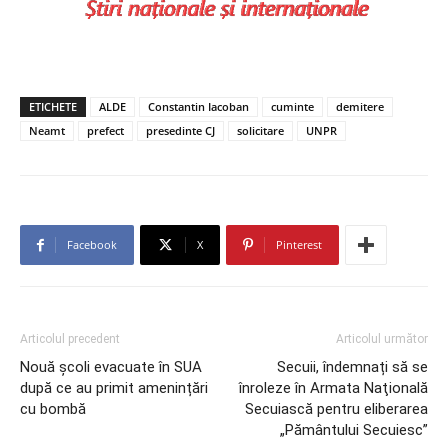
ETICHETE
ALDE
Constantin Iacoban
cuminte
demitere
Neamt
prefect
presedinte CJ
solicitare
UNPR
Facebook
X
Pinterest
Articolul precedent
Articolul următor
Nouă școli evacuate în SUA
Secuii, îndemnați să se
după ce au primit amenințări
înroleze în Armata Naţională
cu bombă
Secuiască pentru eliberarea
„Pământului Secuiesc”