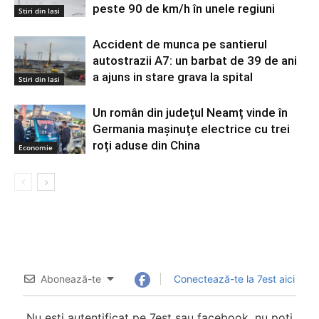
peste 90 de km/h în unele regiuni
Stiri din Iasi
Accident de munca pe santierul
autostrazii A7: un barbat de 39 de ani
a ajuns in stare grava la spital
Stiri din Iasi
Un român din județul Neamț vinde în
Germania mașinuțe electrice cu trei
roți aduse din China
Economie
Abonează-te
Conectează-te la 7est aici
Nu esti autentificat pe 7est sau facebook, nu poti