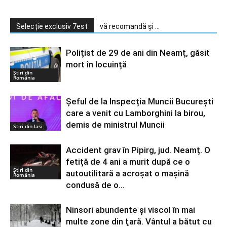
Selecție exclusiv 7est
vă recomandă și ...
Polițist de 29 de ani din Neamț, găsit
mort în locuință
Știri din
România
Șeful de la Inspecția Muncii București
care a venit cu Lamborghini la birou,
demis de ministrul Muncii
Stiri din Iasi
Accident grav în Pipirg, jud. Neamț. O
fetiță de 4 ani a murit după ce o
Știri din
autoutilitară a acroșat o mașină
România
condusă de o...
Ninsori abundente şi viscol în mai
multe zone din ţară. Vântul a bătut cu