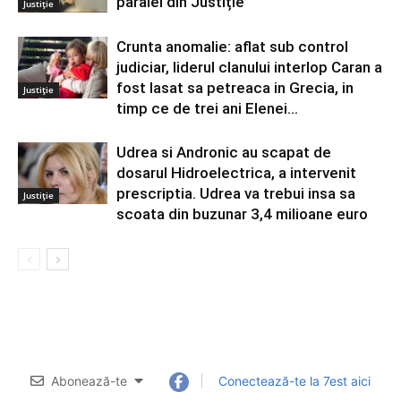
paralel din Justiție”
Justiție
Crunta anomalie: aflat sub control
judiciar, liderul clanului interlop Caran a
fost lasat sa petreaca in Grecia, in
Justiție
timp ce de trei ani Elenei...
Udrea si Andronic au scapat de
dosarul Hidroelectrica, a intervenit
prescriptia. Udrea va trebui insa sa
Justiție
scoata din buzunar 3,4 milioane euro
Abonează-te
Conectează-te la 7est aici