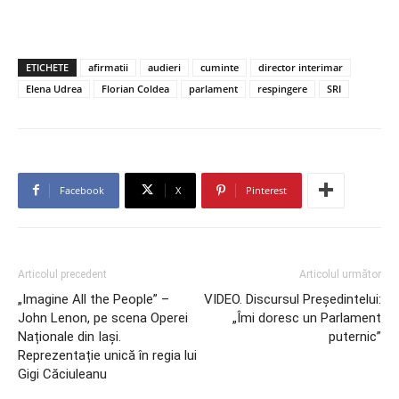
ETICHETE
afirmatii
audieri
cuminte
director interimar
Elena Udrea
Florian Coldea
parlament
respingere
SRI
Facebook
X
Pinterest
Articolul precedent
Articolul următor
„Imagine All the People” –
VIDEO. Discursul Președintelui:
John Lenon, pe scena Operei
„Îmi doresc un Parlament
Naționale din Iași.
puternic”
Reprezentație unică în regia lui
Gigi Căciuleanu