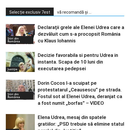
Selecție exclusiv 7est
vă recomandă și ...
Declarații grele ale Elenei Udrea care a
dezvăluit cum s-a procopsit România
Știri din
cu Klaus Iohannis
România
Decizie favorabila si pentru Udrea in
instanta. Scapa de 10 luni din
executarea pedepsei
Justiție
Dorin Cocos l-a scuipat pe
protestatarul „Ceausescu” pe strada.
Știri din
Fostul sot al Elenei Udrea, deranjat ca
România
a fost numit „borfas” – VIDEO
Elena Udrea, mesaj din spatele
gratiilor: „PSD trebuie să elimine statul