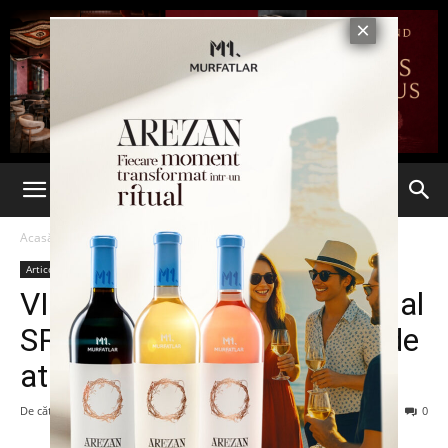
Acasă
Articole
Articole
VIDEO. Directorul interimar al
SRI, Florian Coldea, răspunde
atacurilor Elenei Udrea
De către
-
9 februarie 2015
81
0