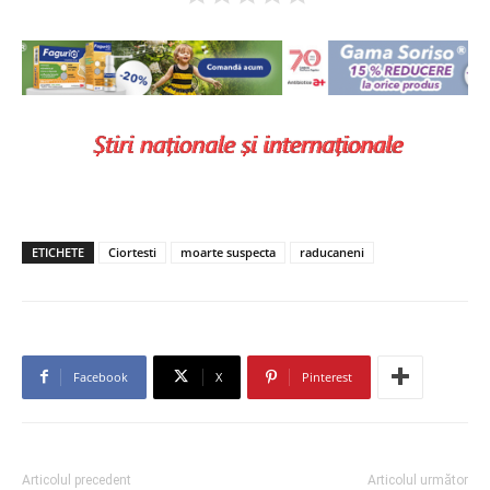
ETICHETE
Ciortesti
moarte suspecta
raducaneni
Facebook
X
Pinterest
Articolul precedent
Articolul următor