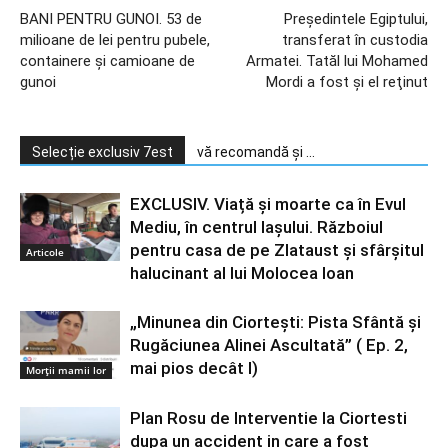
BANI PENTRU GUNOI. 53 de
Preşedintele Egiptului,
milioane de lei pentru pubele,
transferat în custodia
containere şi camioane de
Armatei. Tatăl lui Mohamed
gunoi
Mordi a fost şi el reţinut
Selecție exclusiv 7est
vă recomandă și ...
EXCLUSIV. Viață și moarte ca în Evul
Mediu, în centrul Iașului. Războiul
pentru casa de pe Zlataust și sfârșitul
Articole
halucinant al lui Molocea Ioan
„Minunea din Ciortești: Pista Sfântă și
Rugăciunea Alinei Ascultată” ( Ep. 2,
mai pios decât I)
Morții mamii lor
Plan Rosu de Interventie la Ciortesti
dupa un accident in care a fost