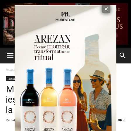
Acasă
Social
Social
MOARTE SUSPECTĂ. Un
ieşean, găsit mort pe câmp,
la Ciorteşti
De către
-
4 iulie 2013
167
0