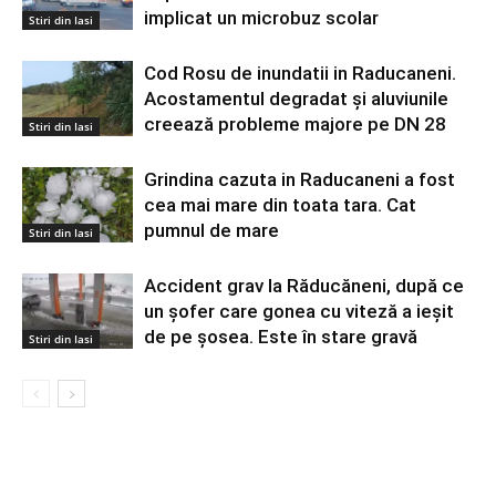
implicat un microbuz scolar
Stiri din Iasi
Cod Rosu de inundatii in Raducaneni.
Acostamentul degradat și aluviunile
creează probleme majore pe DN 28
Stiri din Iasi
Grindina cazuta in Raducaneni a fost
cea mai mare din toata tara. Cat
pumnul de mare
Stiri din Iasi
Accident grav la Răducăneni, după ce
un șofer care gonea cu viteză a ieșit
de pe șosea. Este în stare gravă
Stiri din Iasi