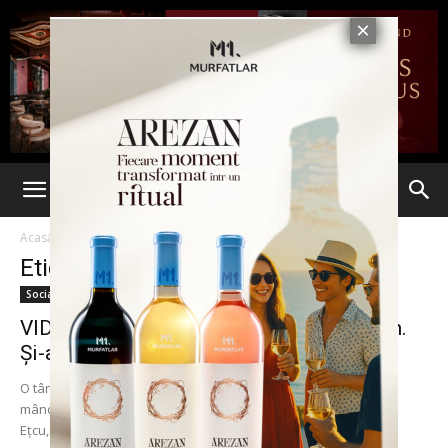
Acasă
Etichete
Identitate falsa
Etichetă: identitate falsa
Social
VIDEO. „Piți de Iași”, prinsă beată la volan.
Și-a dat o...
O tânără din Iași, cunoscută pentru viața de lux cu care se
mândrește, a fost reținută pentru 24 de ore de polițiști. Adelina
Ețcu,...