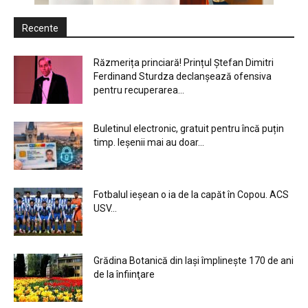
Recente
Răzmerița princiară! Prințul Ștefan Dimitri
Ferdinand Sturdza declanșează ofensiva
pentru recuperarea...
Buletinul electronic, gratuit pentru încă puțin
timp. Ieșenii mai au doar...
Fotbalul ieșean o ia de la capăt în Copou. ACS
USV...
Grădina Botanică din Iaşi împlineşte 170 de ani
de la înfiinţare