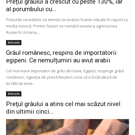
Prețul grâului a crescut cu peste 130%, iar
al porumbului cu...
Prețurile cerealelor se mențin la niveluri foarte ridicate în raport cu
media istorică. Printre factori se numără seceta și agresiunea
Rusiei în Ucraina,...
Articole
Grâul românesc, respins de importatorii
egipeni. Ce nemulțumiri au avut arabii
Cel mai mare importator de grâu din lume, Egiptul, respinge grâul
românesc. Agenţia de presă Reuters scrie că o încărcătură de
63.000 de tone...
Articole
Preţul grâului a atins cel mai scăzut nivel
din ultimii cinci...