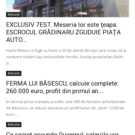
Articole
EXCLUSIV 7EST. Meseria lor este ţeapa:
ESCROCUL GRĂDINARU ZGUDUIE PIAȚA
AUTO...
Hachi Motors a fugit cu banii a 20 de clienţi din Iași care voiau să-şi
cumpere maşini sau motociclete Honda. Aceiaşi proprietari deţin
şi...
Articole
FERMA LUI BĂSESCU, calcule complete:
260.000 euro, profit din primul an....
În cel mai prost scenariu posibil, cele 300 de hectare achiziţionate
de Băsescu i-ar aduce acestuia un profit lunar de „doar” 3.500 de
euro....
Articole
Ce secret ascunde Guvernul: salariile vor