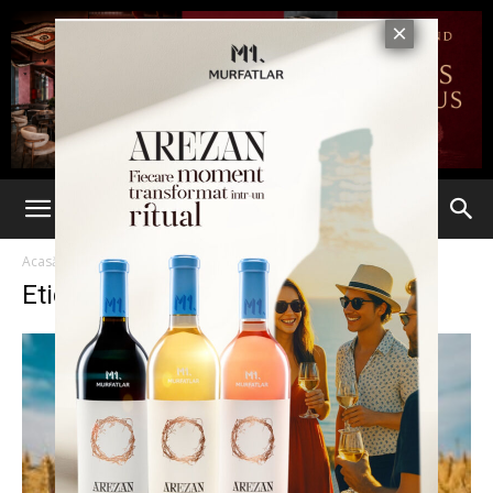
Acasă
Etichete
Grau
Etichetă: grau