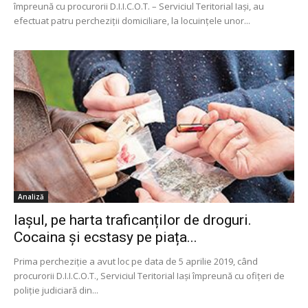
împreună cu procurorii D.I.I.C.O.T. – Serviciul Teritorial Iași, au
efectuat patru percheziții domiciliare, la locuințele unor...
Analiză
Iașul, pe harta traficanților de droguri.
Cocaina și ecstasy pe piața...
Prima percheziție a avut loc pe data de 5 aprilie 2019, când
procurorii D.I.I.C.O.T., Serviciul Teritorial Iaşi împreună cu ofiţeri de
poliţie judiciară din...