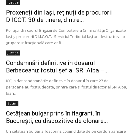
Justiție
Proxeneți din Iași, reținuți de procurorii
DIICOT. 30 de tinere, dintre...
Poliţiştii din cadrul Brigăzii de Combatere a Criminalității Organizate
Iaşi și procurorii D.I.I.C.O.T.- Serviciul Teritorial Iaşi au destructurat o
grupare infracțională care ar fi...
Justiție
Condamnări definitive în dosarul
Berbeceanu: fostul şef al SRI Alba –...
ÎCCJ a dat condamnările definitive în dosarul în care 27 de
persoane au fost judecate, printre care şi fostul director al SRI Alba,
Ioan...
Social
Cetățean bulgar prins în flagrant, în
București, cu dispozitive de clonare...
Un cetăţean bulgar a fost prins copiind date de pe carduri bancare