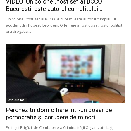
VIDEO! Un colonel, fost sef al BCCO
Bucuresti, este autorul cumplitului...
Un colonel, fost sef al BCCO Bucuresti, este autorul cumplitului
accident din Popesti Leordeni. O femeie a fost ucisa, fostul politist
era drogat si...
Stiri din Iasi
Perchezitii domiciliare într-un dosar de
pornografie și corupere de minori
Polițiștii Brigăzii de Combatere a Criminalității Organizate Iași,