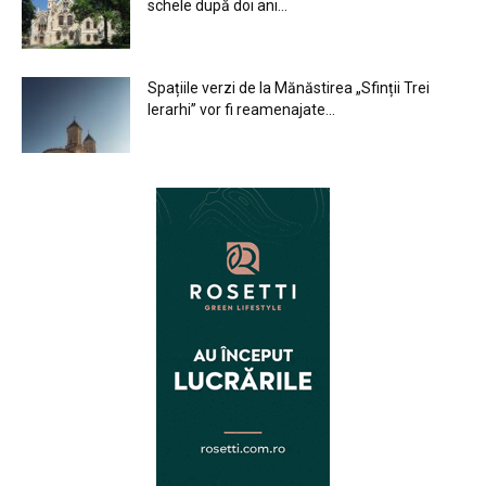
schele după doi ani...
Spațiile verzi de la Mănăstirea „Sfinții Trei
Ierarhi” vor fi reamenajate...