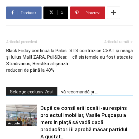
Facebook
X
Pinterest
Articolul precedent
Articolul următor
Black Friday continuă la Palas
STS contrazice CSAT și neagă
și Iulius Mall! ZARA, Pull&Bear,
că sistemele au fost atacate
Stradivarius, Bershka afișează
reduceri de până la 40%
Selecție exclusiv 7est
vă recomandă și ...
După ce consilierii locali i-au respins
proiectul imobiliar, Vasile Pușcașu a
mers în piață să vadă dacă
Articole
producătorii îi aprobă măcar partidul.
A gustat...