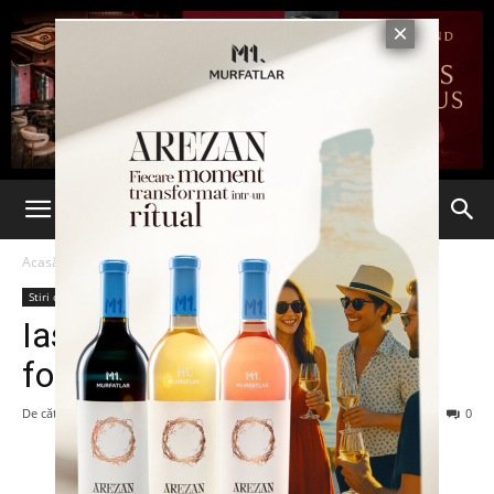
Acasă
Stiri din Iasi
Stiri din Iasi
Ultima oră
Iasi, pe locul II la atragerea
fondurilor europene
De către
Eva MIRON
-
28 noiembrie 2024
451
0