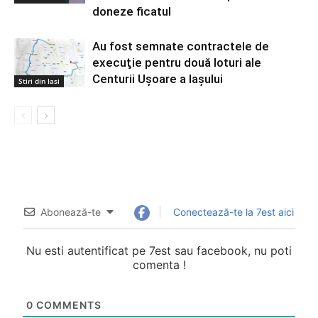
doneze ficatul
Au fost semnate contractele de
execuţie pentru două loturi ale
Centurii Uşoare a Iaşului
Stiri din Iasi
Abonează-te
Conectează-te la 7est aici
Nu esti autentificat pe 7est sau facebook, nu poti
comenta !
0
COMMENTS