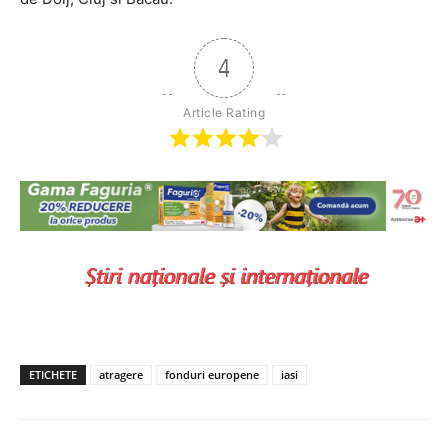
4
Article Rating
ETICHETE
atragere
fonduri europene
iasi