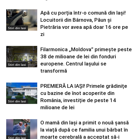
Apă cu porția într-o comună din Iași!
Locuitorii din Bârnova, Păun și
Pietrăria vor avea apă doar 16 ore pe
Stiri din Iasi
zi
Filarmonica „Moldova” primește peste
38 de milioane de lei din fonduri
europene. Centrul Iașului se
Stiri din Iasi
transformă
PREMIERĂ LA IAȘI! Primele grădinițe
cu bazine de înot acoperite din
România, investiție de peste 14
Stiri din Iasi
milioane de lei
O mamă din Iași a primit o nouă șansă
la viață după ce familia unui bărbat în
moarte cerebrală a acceptat să-i
Stiri din Iasi