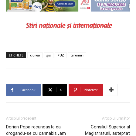
ETICHETE
ciurea
gis
PUZ
terenuri
Facebook
X
Pinterest
Articolul precedent
Articolul următor
Dorian Popa recunoaste ca
Consiliul Superior al
drogandu-se cu cannabis „am
Magistraturii, așteptat