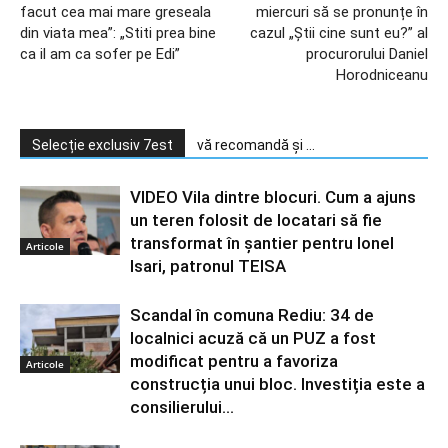
facut cea mai mare greseala
miercuri să se pronunțe în
din viata mea”: „Stiti prea bine
cazul „Știi cine sunt eu?” al
ca il am ca sofer pe Edi”
procurorului Daniel
Horodniceanu
Selecție exclusiv 7est
vă recomandă și ...
VIDEO Vila dintre blocuri. Cum a ajuns
un teren folosit de locatari să fie
transformat în șantier pentru Ionel
Articole
Isari, patronul TEISA
Scandal în comuna Rediu: 34 de
localnici acuză că un PUZ a fost
modificat pentru a favoriza
Articole
construcția unui bloc. Investiția este a
consilierului...