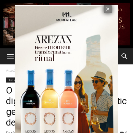
Acasă
Stiri din Iasi
Stiri din Iasi
Ultima oră
O comună limitrofă își
digitalizează planul urbanistic
general: contract în valoare
de un milion de lei
De către
Eva MIRON
-
8 noiembrie 2023
213
0