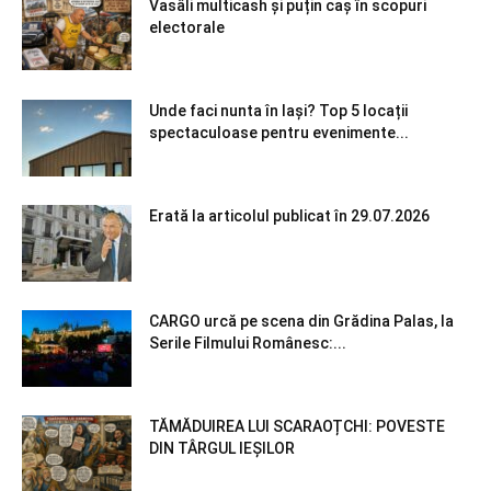
Vasâli multicash și puțin caș în scopuri
electorale
Unde faci nunta în Iași? Top 5 locații
spectaculoase pentru evenimente...
Erată la articolul publicat în 29.07.2026
CARGO urcă pe scena din Grădina Palas, la
Serile Filmului Românesc:...
TĂMĂDUIREA LUI SCARAOȚCHI: POVESTE
DIN TÂRGUL IEȘILOR