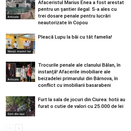
Afaceristul Marius Enea a fost arestat
pentru un șantier ilegal. S-a ales cu
trei dosare penale pentru lucrări
Articole
neautorizate în Copou
Pleacă Lupu la băi cu tăt famelia!
Morții mamii lor
Trocurile penale ale clanului Bălan, în
instanță! Afacerile imobiliare ale
beizadelei primarului din Bârnova, în
Articole
conflict cu imobiliarii basarabeni
Furt la sala de jocuri din Ciurea: hotii au
furat o cutie de valori cu 25.000 de lei
Stiri din Iasi