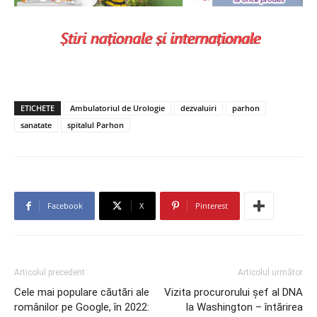
ETICHETE
Ambulatoriul de Urologie
dezvaluiri
parhon
sanatate
spitalul Parhon
Facebook
X
Pinterest
Articolul precedent
Articolul următor
Cele mai populare căutări ale
Vizita procurorului șef al DNA
românilor pe Google, în 2022:
la Washington – întărirea