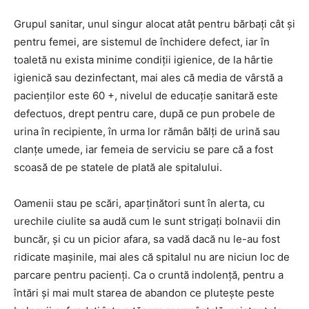
Grupul sanitar, unul singur alocat atât pentru bărbați cât și
pentru femei, are sistemul de închidere defect, iar în
toaletă nu exista minime condiții igienice, de la hârtie
igienică sau dezinfectant, mai ales că media de vârstă a
pacienților este 60 +, nivelul de educație sanitară este
defectuos, drept pentru care, după ce pun probele de
urina în recipiente, în urma lor rămân bălți de urină sau
clanțe umede, iar femeia de serviciu se pare că a fost
scoasă de pe statele de plată ale spitalului.
Oamenii stau pe scări, aparținători sunt în alerta, cu
urechile ciulite sa audă cum le sunt strigați bolnavii din
buncăr, și cu un picior afara, sa vadă dacă nu le-au fost
ridicate mașinile, mai ales că spitalul nu are niciun loc de
parcare pentru pacienți. Ca o cruntă indolență, pentru a
întări și mai mult starea de abandon ce plutește peste