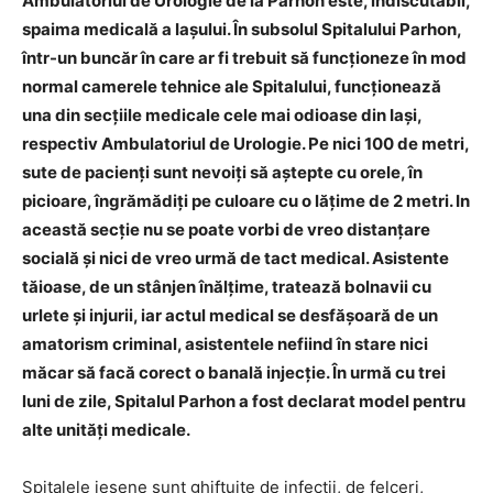
Ambulatoriul de Urologie de la Parhon este, indiscutabil,
spaima medicală a Iașului. În subsolul Spitalului Parhon,
într-un buncăr în care ar fi trebuit să funcționeze în mod
normal camerele tehnice ale Spitalului, funcționează
una din secțiile medicale cele mai odioase din Iași,
respectiv Ambulatoriul de Urologie. Pe nici 100 de metri,
sute de pacienți sunt nevoiți să aștepte cu orele, în
picioare, îngrămădiți pe culoare cu o lățime de 2 metri. In
această secție nu se poate vorbi de vreo distanțare
socială și nici de vreo urmă de tact medical. Asistente
tăioase, de un stânjen înălțime, tratează bolnavii cu
urlete și injurii, iar actul medical se desfășoară de un
amatorism criminal, asistentele nefiind în stare nici
măcar să facă corect o banală injecție. În urmă cu trei
luni de zile, Spitalul Parhon a fost declarat model pentru
alte unități medicale.
Spitalele ieșene sunt ghiftuite de infecții, de felceri,