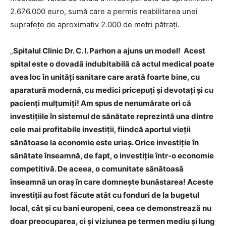
2.676.000 euro, sumă care a permis reabilitarea unei
suprafeţe de aproximativ 2.000 de metri pătraţi.
„
Spitalul Clinic Dr. C. I. Parhon a ajuns un model! Acest
spital este o dovadă indubitabilă că actul medical poate
avea loc în unităţi sanitare care arată foarte bine, cu
aparatură modernă, cu medici pricepuţi şi devotaţi şi cu
pacienţi mulţumiţi! Am spus de nenumărate ori că
investiţiile în sistemul de sănătate reprezintă una dintre
cele mai profitabile investiţii, fiindcă aportul vieţii
sănătoase la economie este uriaş. Orice investiţie în
sănătate înseamnă, de fapt, o investiţie într-o economie
competitivă. De aceea, o comunitate sănătoasă
înseamnă un oraş în care domneşte bunăstarea! Aceste
investiţii au fost făcute atât cu fonduri de la bugetul
local, cât şi cu bani europeni, ceea ce demonstrează nu
doar preocuparea, ci şi viziunea pe termen mediu şi lung