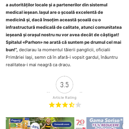
a autorităţilor locale şi a partenerilor din sistemul
medical ieşean. Iaşul are o şcoală excelentă de
medicină şi, dacă însoţim această şcoală cu o
infrastructură medicală de calitate, atunci comunitatea
ieşeană şi oraşul nostru nu vor avea decât de câştigat!
Spitalul «Parhon» ne arată că suntem pe drumul cel mai
bun!”,
declarau la momentul tăierii panglicii, oficialii
Primăriei Iași, semn că în afară-i vopsit gardul, înăuntru
realitatea-i mai neagră ca dracu.
3.5
Article Rating