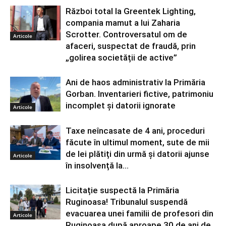
Război total la Greentek Lighting,
compania mamut a lui Zaharia
Scrotter. Controversatul om de
Articole
afaceri, suspectat de fraudă, prin
„golirea societății de active”
Ani de haos administrativ la Primăria
Gorban. Inventarieri fictive, patrimoniu
incomplet și datorii ignorate
Articole
Taxe neîncasate de 4 ani, proceduri
făcute în ultimul moment, sute de mii
de lei plătiți din urmă și datorii ajunse
Articole
în insolvență la...
Licitație suspectă la Primăria
Ruginoasa! Tribunalul suspendă
evacuarea unei familii de profesori din
Articole
Ruginoasa după aproape 30 de ani de