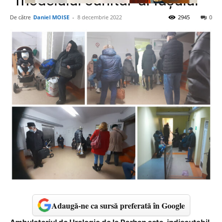
“modelului sanitar”al Iașului
De către
Daniel MOISE
-
8 decembrie 2022
2945
0
Adaugă-ne ca sursă preferată în Google