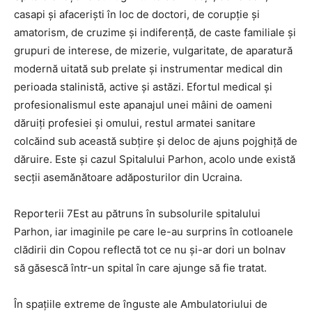
casapi și afaceriști în loc de doctori, de corupție și
amatorism, de cruzime și indiferență, de caste familiale și
grupuri de interese, de mizerie, vulgaritate, de aparatură
modernă uitată sub prelate și instrumentar medical din
perioada stalinistă, active și astăzi. Efortul medical și
profesionalismul este apanajul unei mâini de oameni
dăruiți profesiei și omului, restul armatei sanitare
colcăind sub această subțire și deloc de ajuns pojghiță de
dăruire. Este și cazul Spitalului Parhon, acolo unde există
secții asemănătoare adăposturilor din Ucraina.
Reporterii 7Est au pătruns în subsolurile spitalului
Parhon, iar imaginile pe care le-au surprins în cotloanele
clădirii din Copou reflectă tot ce nu și-ar dori un bolnav
să găsescă într-un spital în care ajunge să fie tratat.
În spațiile extreme de înguste ale Ambulatoriului de