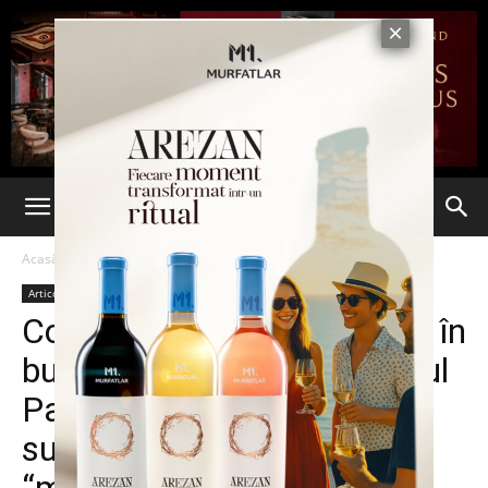
Acasă
Articole
Articole
Deschidere
Dezvaluiri
Sănătate
Coșmarul pacienților tratați în
buncărele mizere ale Spitalul
Parhon. Reportaj din
subsolurile infecte ale