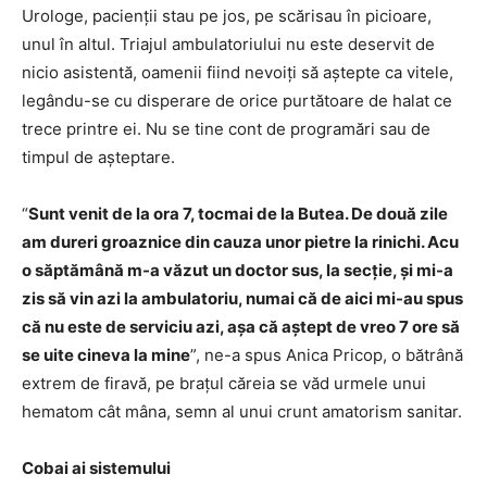
Urologe, pacienții stau pe jos, pe scărisau în picioare,
unul în altul. Triajul ambulatoriului nu este deservit de
nicio asistentă, oamenii fiind nevoiți să aștepte ca vitele,
legându-se cu disperare de orice purtătoare de halat ce
trece printre ei. Nu se tine cont de programări sau de
timpul de așteptare.
“
Sunt venit de la ora 7, tocmai de la Butea. De dou
ă zile
am dureri groaznice din cauza unor pietre la rinichi. Acu
o săptămână m-a văzut un doctor sus, la secție, și mi-a
zis să vin azi la ambulatoriu, numai că de aici mi-au spus
că nu este de serviciu azi, așa că aștept de vreo 7 ore să
se uite cineva la mine
”, ne-a spus Anica Pricop, o bătrână
extrem de firavă, pe brațul căreia se văd urmele unui
hematom cât mâna, semn al unui crunt amatorism sanitar.
Cobai ai sistemului