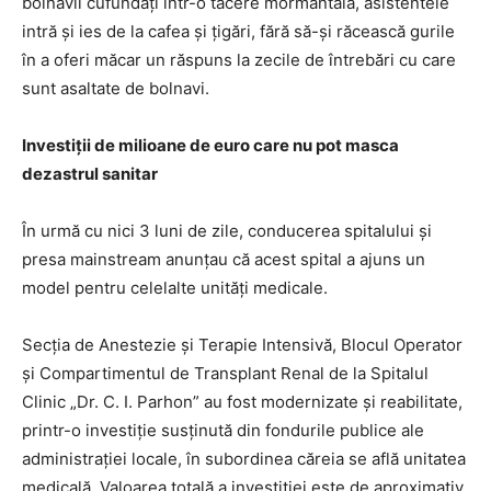
bolnavii cufundați într-o tăcere mormântală, asistentele
intră și ies de la cafea și țigări, fără să-și răcească gurile
în a oferi măcar un răspuns la zecile de întrebări cu care
sunt asaltate de bolnavi.
Investiții de milioane de euro care nu pot masca
dezastrul sanitar
În urmă cu nici 3 luni de zile, conducerea spitalului și
presa mainstream anunțau că acest spital a ajuns un
model pentru celelalte unități medicale.
Secţia de Anestezie şi Terapie Intensivă, Blocul Operator
şi Compartimentul de Transplant Renal de la Spitalul
Clinic „Dr. C. I. Parhon” au fost modernizate şi reabilitate,
printr-o investiţie susţinută din fondurile publice ale
administrației locale, în subordinea căreia se află unitatea
medicală. Valoarea totală a investiţiei este de aproximativ