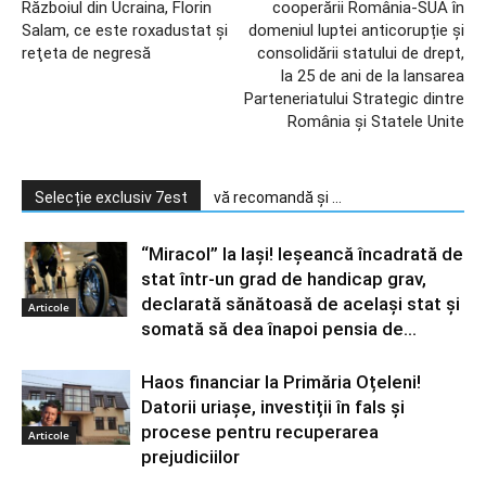
Războiul din Ucraina, Florin
cooperării România-SUA în
Salam, ce este roxadustat şi
domeniul luptei anticorupție și
reţeta de negresă
consolidării statului de drept,
la 25 de ani de la lansarea
Parteneriatului Strategic dintre
România și Statele Unite
Selecție exclusiv 7est
vă recomandă și ...
“Miracol” la Iași! Ieșeancă încadrată de
stat într-un grad de handicap grav,
declarată sănătoasă de același stat și
Articole
somată să dea înapoi pensia de...
Haos financiar la Primăria Oțeleni!
Datorii uriașe, investiții în fals și
procese pentru recuperarea
Articole
prejudiciilor