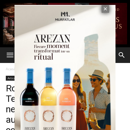
Acasă
Articole
Articole
Româncă dată afară de la
Tesla după ce a semnalat
nereguli în componența
automobilelor produse de