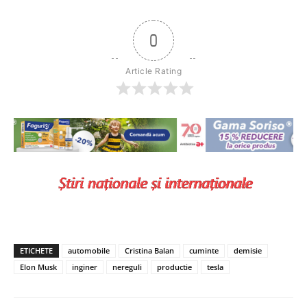
0
Article Rating
ETICHETE
automobile
Cristina Balan
cuminte
demisie
Elon Musk
inginer
nereguli
productie
tesla