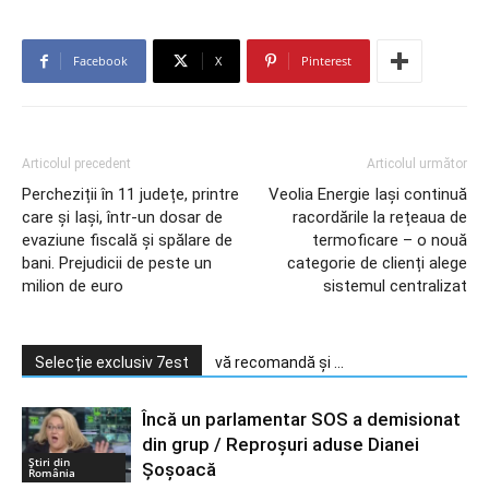
Facebook
X
Pinterest
Articolul precedent
Articolul următor
Percheziții în 11 județe, printre
Veolia Energie Iași continuă
care și Iași, într-un dosar de
racordările la rețeaua de
evaziune fiscală și spălare de
termoficare – o nouă
bani. Prejudicii de peste un
categorie de clienți alege
milion de euro
sistemul centralizat
Selecție exclusiv 7est
vă recomandă și ...
Încă un parlamentar SOS a demisionat
din grup / Reproșuri aduse Dianei
Știri din
Șoșoacă
România