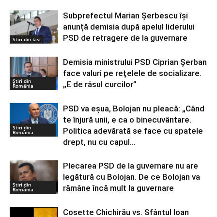
Subprefectul Marian Șerbescu își
anunță demisia după apelul liderului
PSD de retragere de la guvernare
Stiri din Iasi
Demisia ministrului PSD Ciprian Şerban
face valuri pe reţelele de socializare.
Știri din
„E de râsul curcilor”
România
PSD va eșua, Bolojan nu pleacă: „Când
te înjură unii, e ca o binecuvântare.
Știri din
Politica adevărată se face cu spatele
România
drept, nu cu capul...
Plecarea PSD de la guvernare nu are
legătură cu Bolojan. De ce Bolojan va
Știri din
rămâne încă mult la guvernare
România
Cosette Chichirău vs. Sfântul Ioan