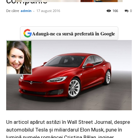
companie
De către
admin
-
17 august 2016
166
0
Adaugă-ne ca sursă preferată în Google
Un articol apărut astăzi în Wall Street Journal, despre
automobilul Tesla și miliardarul Elon Musk, pune în
lumină numele româncei Cristina Bălan, inginer