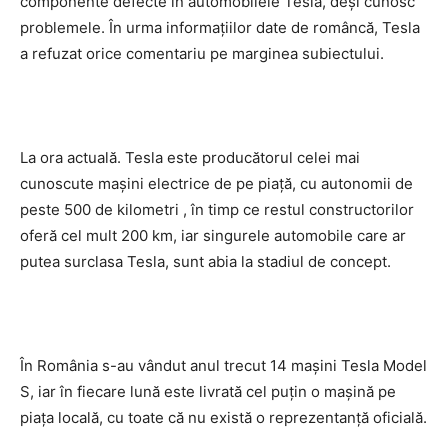
componente defecte în automobilele Tesla, deși cunosc
problemele. În urma informațiilor date de româncă, Tesla
a refuzat orice comentariu pe marginea subiectului.
La ora actuală. Tesla este producătorul celei mai
cunoscute mașini electrice de pe piață, cu autonomii de
peste 500 de kilometri , în timp ce restul constructorilor
oferă cel mult 200 km, iar singurele automobile care ar
putea surclasa Tesla, sunt abia la stadiul de concept.
În România s-au vândut anul trecut 14 maşini Tesla Model
S, iar în fiecare lună este livrată cel puţin o maşină pe
piaţa locală, cu toate că nu există o reprezentanţă oficială.