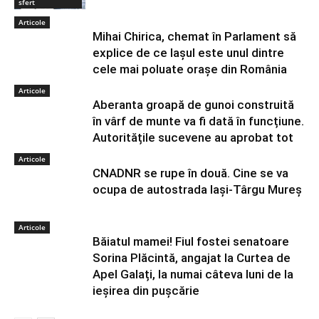
sfert
Articole
Mihai Chirica, chemat în Parlament să
explice de ce Iașul este unul dintre
cele mai poluate orașe din România
Articole
Aberanta groapă de gunoi construită
în vârf de munte va fi dată în funcțiune.
Autoritățile sucevene au aprobat tot
Articole
CNADNR se rupe în două. Cine se va
ocupa de autostrada Iași-Târgu Mureș
Articole
Băiatul mamei! Fiul fostei senatoare
Sorina Plăcintă, angajat la Curtea de
Apel Galați, la numai câteva luni de la
ieșirea din pușcărie