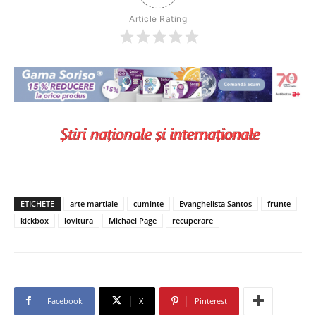
Article Rating
ETICHETE
arte martiale
cuminte
Evanghelista Santos
frunte
kickbox
lovitura
Michael Page
recuperare
Facebook
X
Pinterest