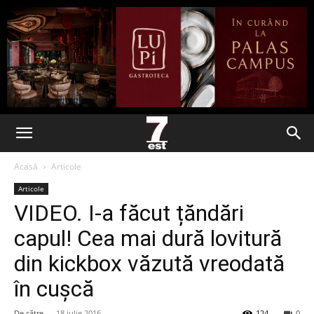
Acasă
Articole
Articole
VIDEO. I-a făcut țăndări
capul! Cea mai dură lovitură
din kickbox văzută vreodată
în cușcă
De către
-
18 iulie 2016
124
0