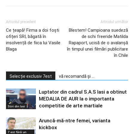
Articolul precedent
Articolul următor
Ce țeapă! Firma a doi foști
Blestem! Campioana suedeză
ofițeri SRI, băgată în
de schi freeride Matilda
insolvență de fiica lui Vasile
Rapaport, ucisă de o avalanșă
Blaga
în timpul unei filmări publicitare
în Chile
Selecție exclusiv 7est
vă recomandă și ...
Luptator din cadrul S.A.S Iasi a obtinut
MEDALIA DE AUR la o importanta
competitie de arte martiale
Stiri din Iasi
Aruncă-mă-ntre femei, varianta
kickbox
7 est fără un