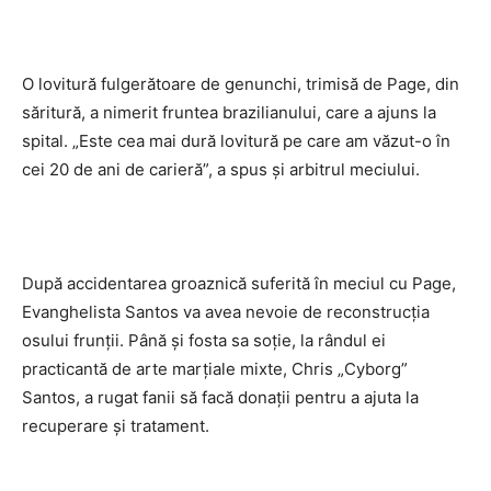
O lovitură fulgerătoare de genunchi, trimisă de Page, din
săritură, a nimerit fruntea brazilianului, care a ajuns la
spital. „Este cea mai dură lovitură pe care am văzut-o în
cei 20 de ani de carieră”, a spus şi arbitrul meciului.
După accidentarea groaznică suferită în meciul cu Page,
Evanghelista Santos va avea nevoie de reconstrucţia
osului frunţii. Până şi fosta sa soţie, la rândul ei
practicantă de arte marţiale mixte, Chris „Cyborg”
Santos, a rugat fanii să facă donaţii pentru a ajuta la
recuperare şi tratament.