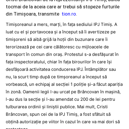
tocmai de la aceia care ar trebui să stopeze furturile
din Timișoara, transmite
tion.ro
.
Timișoreanul a mers, marți, în fața sediului IPJ Timiș. A
luat cu el și portavocea și a început să îi avertizeze pe
timișoreni să aibă grijă la hoții din buzunare care îi
terorizează pe cei care călătoresc cu mijloacele de
transport în comun din oraș. Protestul s-a desfășurat în
fața inspectoratului, chiar în fața birourilor în care își
desfășoară activitatea conducerea IPJ. Întâmplător sau
nu, la scurt timp după ce timșoreanul a început să
vorbească, un echipaj al secției 1 poliție și-a făcut apariția
în zonă. Oamenii legii l-au urcat pe Brâncovan în mașină,
l-au dus la secție și l-au amendat cu 200 de lei pentru
tulburarea ordinii și liniștii publice. Mai mult, Cristi
Brâncovan, spun cei de la IPJ Timiș, a fost sfătuit să
obțină autorizație pe viitor în cazul în care va mai dori să