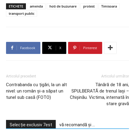
ETICHETE
amenda
hoti de buzunare
protest
Timisoara
transport public
Facebook
X
Pinterest
Articolul precedent
Articolul următor
Contrabanda cu țigări, la un alt
Tânără de 18 ani,
nivel: un român şi-a săpat un
SPULBERATĂ de trenul Iași –
tunel sub casă (FOTO)
Chișinău. Victima, internată în
stare gravă
Selecție exclusiv 7est
vă recomandă și ...