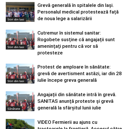
Grevă generală în spitalele din Iași.
Personalul medical protestează față
de noua lege a salarizării
Stiri din Iasi
Cutremur în sistemul sanitar:
Rogobete susține că angajații sunt
amenințați pentru că vor să
Stiri din Iasi
protesteze
Protest de amploare în sănătate:
grevă de avertisment astăzi, iar din 28
iulie începe greva generală
Stiri din Iasi
Angajații din sănătate intră în grevă.
SANITAS anunță proteste și grevă
generală la sfârșitul lunii iulie
Sănătate
VIDEO Fermierii au ajuns cu
tractoarele la frontieră. Accesul către