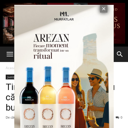
Acasă
Justiție
Justiție
Timișorean amendat pentru
că a vorbit despre hoții din
buzunare la portavoce
De către
-
12 aprilie 2016
279
0