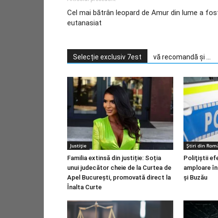
Cel mai bătrân leopard de Amur din lume a fos
eutanasiat
Selecție exclusiv 7est
vă recomandă și ...
Justiție
Știri din Rom
Familia extinsă din justiție: Soția
Poliţiştii e
unui judecător cheie de la Curtea de
amploare în
Apel București, promovată direct la
şi Buzău
Înalta Curte