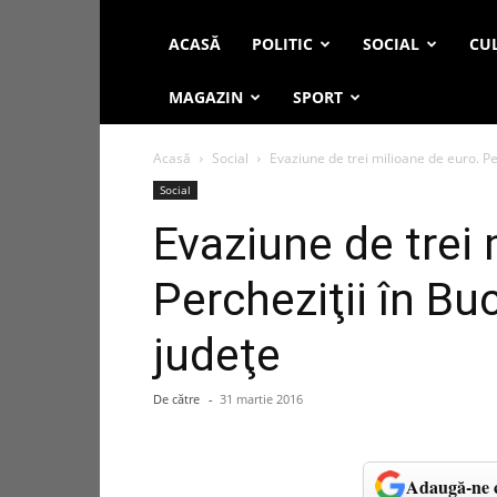
ACASĂ
POLITIC
SOCIAL
CUL
MAGAZIN
SPORT
Acasă
Social
Evaziune de trei milioane de euro. Perc
Social
Evaziune de trei 
Percheziţii în Buc
judeţe
De către
-
31 martie 2016
Adaugă-ne c