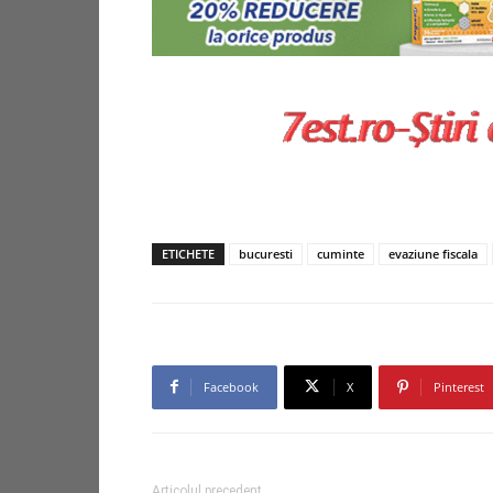
ETICHETE
bucuresti
cuminte
evaziune fiscala
Facebook
X
Pinterest
Articolul precedent