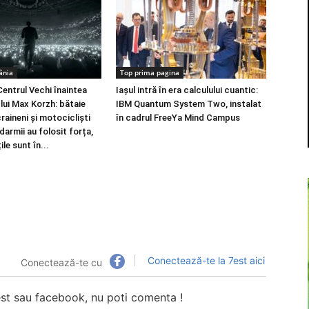
ânia
Top prima pagina
Centrul Vechi înaintea
Iașul intră în era calculului cuantic:
lui Max Korzh: bătaie
IBM Quantum System Two, instalat
craineni și motocicliști
în cadrul FreeYa Mind Campus
armii au folosit forța,
ile sunt în...
Conectează-te la 7est aici
Conectează-te cu
7est sau facebook, nu poti comenta !