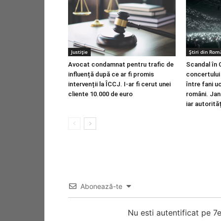
Justiție
Știri din Rom
Avocat condamnat pentru trafic de
Scandal în 
influență după ce ar fi promis
concertului 
intervenții la ÎCCJ. I-ar fi cerut unei
între fani u
cliente 10.000 de euro
români. Jand
iar autorităț
Abonează-te
Nu esti autentificat pe 