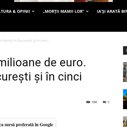
TURA & OPINII
„MORȚII MAMII LOR”
IA’ȘI ARATĂ BI
heziţii în Bucureşti şi în cinci...
milioane de euro.
ureşti şi în cinci
104
0
a sursă preferată în Google