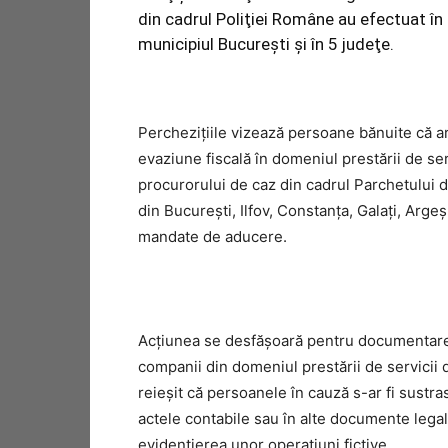
din cadrul Poliţiei Române au efectuat în
municipiul Bucureşti şi în 5 judeţe.
Percheziţiile vizează persoane bănuite că ar
evaziune fiscală în domeniul prestării de se
procurorului de caz din cadrul Parchetului d
din București, Ilfov, Constanța, Galați, Arg
mandate de aducere.
Acțiunea se desfășoară pentru documentarea a
companii din domeniul prestării de servicii d
reieșit că persoanele în cauză s-ar fi sustras 
actele contabile sau în alte documente legal
evidențierea unor operațiuni fictive.