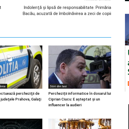
t
Indolenţă şi lipsă de responsabilitate. Primăria
Bacău, acuzată de îmbolnăvirea a zeci de copii
ânia
Stiri din Iasi
fectuează percheziţii de
Percheziții informatice în dosarul lui
 judeţele Prahova, Galaţi
Ciprian Ciucu: E așteptat și un
influencer la audieri