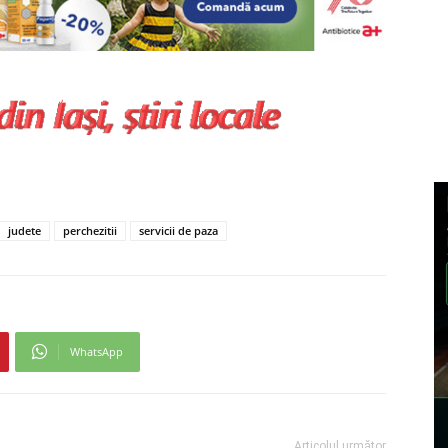
judete
perchezitii
servicii de paza
WhatsApp
Articolul următor