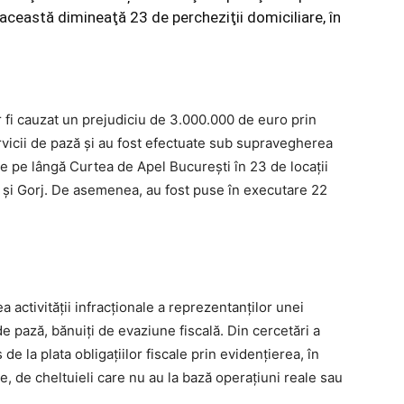
 această dimineaţă 23 de percheziţii domiciliare, în
 fi cauzat un prejudiciu de 3.000.000 de euro prin
rvicii de pază şi au fost efectuate sub supravegherea
e pe lângă Curtea de Apel București în 23 de locaţii
eș și Gorj. De asemenea, au fost puse în executare 22
ctivității infracționale a reprezentanților unei
e pază, bănuiți de evaziune fiscală. Din cercetări a
de la plata obligațiilor fiscale prin evidențierea, în
e, de cheltuieli care nu au la bază operațiuni reale sau