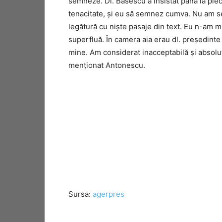
semneze. Dl. Băsescu a insistat până la plec
tenacitate, și eu să semnez cumva. Nu am se
legătură cu niște pasaje din text. Eu n-am ma
superfluă. În camera aia erau dl. președinte
mine. Am considerat inacceptabilă și absol
menționat Antonescu.
Sursa:
agerpres