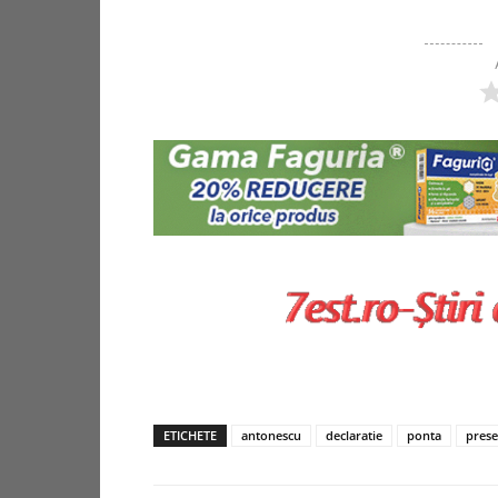
ETICHETE
antonescu
declaratie
ponta
prese