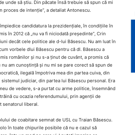
de unde să știu. Din păcate însă trebuie să spun că mi
 proces de intenție”, a detaliat Antonescu.
împiedice candidatura la prezidențiale, în condițiile în
is în 2012 că „nu va fi niciodată președinte”, Crin
uni decât cele politice ale d-lui Băsescu. Nu am luat în
i acum vorbele dlui Băsescu pentru că dl. Băsescu a
omis românilor și nu s-a ținut de cuvânt, a promis că
Eu nu am cunoștință și nu mi se pare corect să spun de
ocratică, ilegală împotriva mea din partea cuiva, din
 sistemul judiciar, din partea lui Băsescu personal. Era
l meu de vedere, s-a purtat cu arme politice, însemnând
străină cu ocazia referendumului, prin agenții de
t senatorul liberal.
olului de coabitare semnat de USL cu Traian Băsescu.
olo în toate chipurile posibile că nu e cazul să