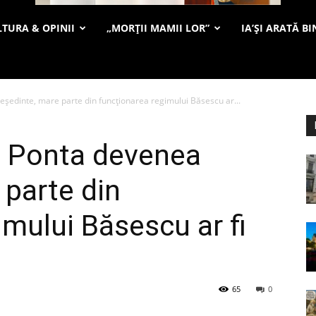
TURA & OPINII
„MORȚII MAMII LOR”
IA’ȘI ARATĂ BI
ședinte, mare parte din funcționarea regimului Băsescu ar...
 Ponta devenea
 parte din
imului Băsescu ar fi
65
0