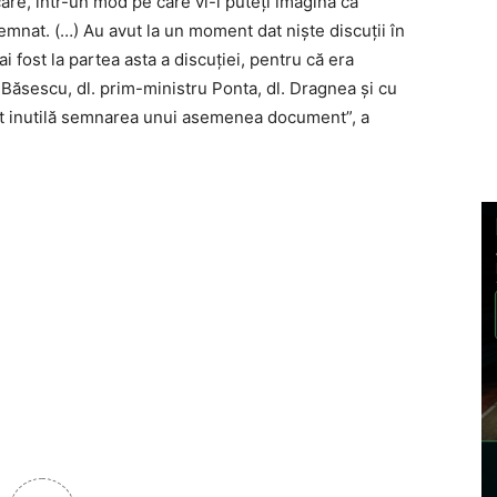
are, într-un mod pe care vi-l puteți imagina ca
mnat. (…) Au avut la un moment dat niște discuții în
i fost la partea asta a discuției, pentru că era
 Băsescu, dl. prim-ministru Ponta, dl. Dragnea și cu
ut inutilă semnarea unui asemenea document”, a