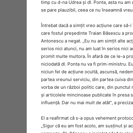
timp cu d-na Udrea și dl. Ponta, asta nu am 
se pare plauzibil, ceea ce nu înseamnă vreun
Întrebat dacă a simțit vreo acțiune care să-i 
care fostul președinte Traian Băsescu a prom
Antonescu a negat. „Eu nu am simțit alte acți
serios nici atunci, nu am luat în serios nic
promit multe multora. În afară de ce le-a pr
niciodată dl. Ponta nu va fi prim-ministru. 
niciun fel de acțiune ocultă, ascunsă, nedem
partea vreunui serviciu, din partea cuiva din
vorba de un război politic care, din punctu
și articolele mincinoase publicate în presa 
influență. Dar nu mai mult de atât”, a preciza
El a reafirmat că s-a opus vehement protoc
„Sigur că eu am fost acolo, am susținut și ac