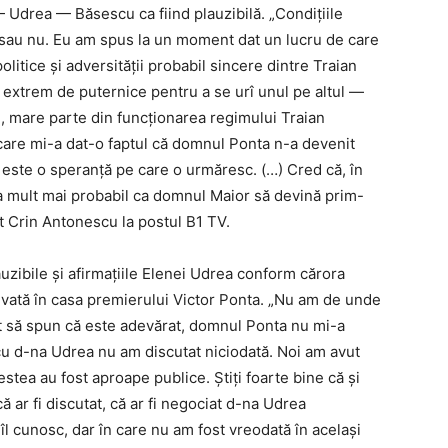
 Udrea — Băsescu ca fiind plauzibilă. „Condițiile
t sau nu. Eu am spus la un moment dat un lucru de care
olitice și adversității probabil sincere dintre Traian
extrem de puternice pentru a se urî unul pe altul —
 mare parte din funcționarea regimului Traian
care mi-a dat-o faptul că domnul Ponta n-a devenit
 este o speranță pe care o urmăresc. (…) Cred că, în
a mult mai probabil ca domnul Maior să devină prim-
t Crin Antonescu la postul B1 TV.
uzibile și afirmațiile Elenei Udrea conform cărora
olvată în casa premierului Victor Ponta. „Nu am de unde
pot să spun că este adevărat, domnul Ponta nu mi-a
u d-na Udrea nu am discutat niciodată. Noi am avut
estea au fost aproape publice. Știți foarte bine că și
ă ar fi discutat, că ar fi negociat d-na Udrea
 îl cunosc, dar în care nu am fost vreodată în același