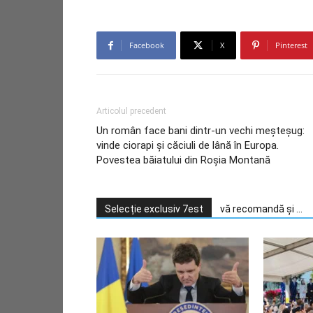
Facebook
X
Pinterest
Articolul precedent
Un român face bani dintr-un vechi meşteşug:
vinde ciorapi şi căciuli de lână în Europa.
Povestea băiatului din Roşia Montană
Selecție exclusiv 7est
vă recomandă și ...