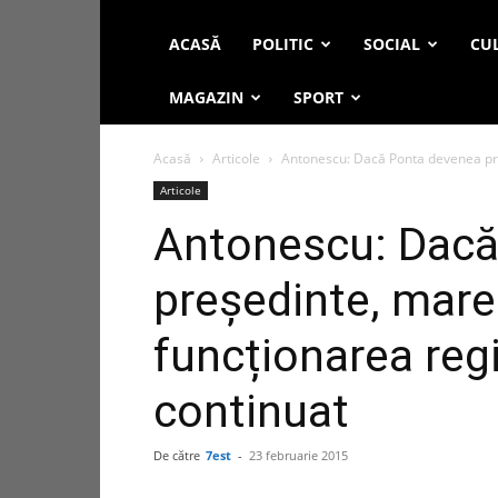
ACASĂ
POLITIC
SOCIAL
CUL
MAGAZIN
SPORT
Acasă
Articole
Antonescu: Dacă Ponta devenea pre
Articole
Antonescu: Dacă
președinte, mare
funcționarea reg
continuat
De către
7est
-
23 februarie 2015