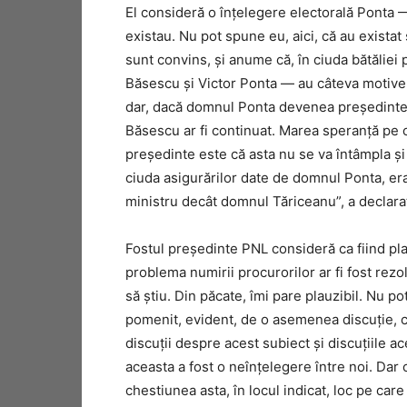
El consideră o înțelegere electorală Ponta —
existau. Nu pot spune eu, aici, că au exista
sunt convins, și anume că, în ciuda bătăliei p
Băsescu și Victor Ponta — au câteva motive 
dar, dacă domnul Ponta devenea președinte,
Băsescu ar fi continuat. Marea speranță pe 
președinte este că asta nu se va întâmpla și
ciuda asigurărilor date de domnul Ponta, er
ministru decât domnul Tăriceanu”, a declara
Fostul președinte PNL consideră ca fiind pla
problema numirii procurorilor ar fi fost rez
să știu. Din păcate, îmi pare plauzibil. Nu 
pomenit, evident, de o asemenea discuție, c
discuții despre acest subiect și discuțiile ac
aceasta a fost o neînțelegere între noi. Dar c
chestiunea asta, în locul indicat, loc pe care