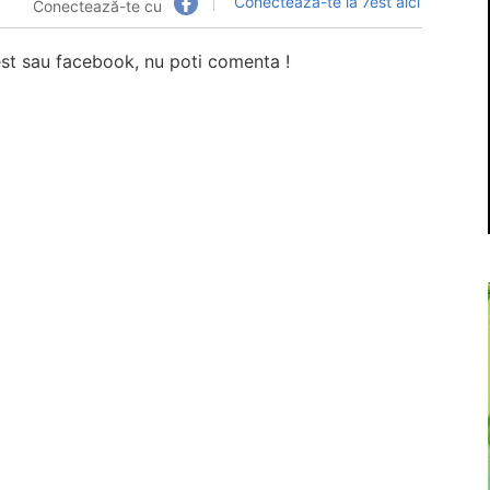
Conectează-te la 7est aici
Conectează-te cu
7est sau facebook, nu poti comenta !