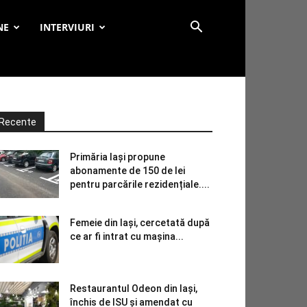
NE
INTERVIURI
Recente
Primăria Iași propune
abonamente de 150 de lei
pentru parcările rezidențiale....
Femeie din Iași, cercetată după
ce ar fi intrat cu mașina...
Restaurantul Odeon din Iași,
închis de ISU și amendat cu