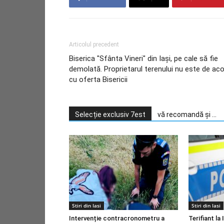
Articolul precedent
Biserica "Sfânta Vineri" din Iaşi, pe cale să fie
demolată. Proprietarul terenului nu este de ac
cu oferta Bisericii
Selecție exclusiv 7est
vă recomandă și ...
Stiri din Iasi
Stiri din Iasi
Intervenție contracronometru a
Terifiant la