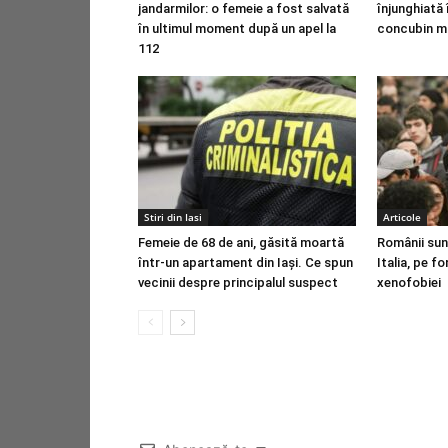
jandarmilor: o femeie a fost salvată
înjunghiată 
în ultimul moment după un apel la
concubin mo
112
Stiri din Iasi
Articole
Femeie de 68 de ani, găsită moartă
Românii sunt
într-un apartament din Iaşi. Ce spun
Italia, pe f
vecinii despre principalul suspect
xenofobiei