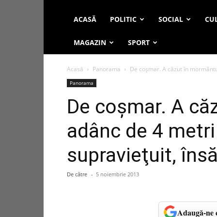
ACASĂ
POLITIC
SOCIAL
CUL
MAGAZIN
SPORT
Acasă
Panorama
De coşmar. A căzut în mormântul 
Panorama
De coşmar. A că
adânc de 4 metri 
supravieţuit, îns
De către
-
5 noiembrie 2013
Adaugă-ne c