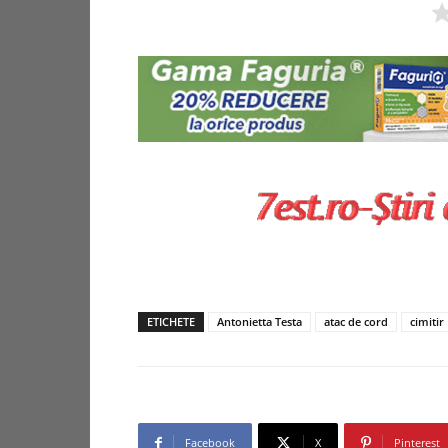
ETICHETE
Antonietta Testa
atac de cord
cimitir
Facebook
X
Pinterest