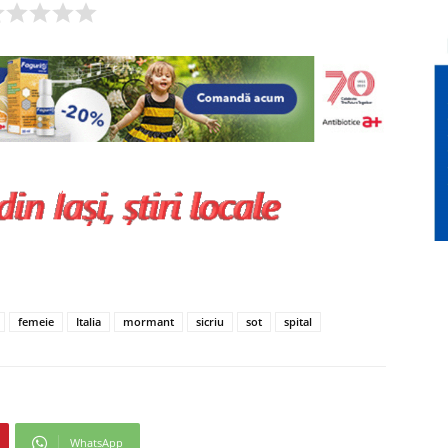
femeie
Italia
mormant
sicriu
sot
spital
WhatsApp