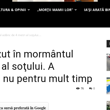
TURA & OPINII
„MORȚII MAMII LOR”
IA’ȘI ARATĂ BI
adânc de 4 metri al soţului....
zut în mormântul
al soţului. A
ă nu pentru mult timp
76
0
a sursă preferată în Google