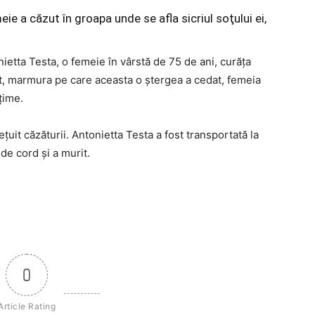
meie a căzut în groapa unde se afla sicriul soţului ei,
nietta Testa, o femeie în vârstă de 75 de ani, curăţa
t, marmura pe care aceasta o ştergea a cedat, femeia
ţime.
it căzăturii. Antonietta Testa a fost transportată la
 de cord şi a murit.
0
Article Rating