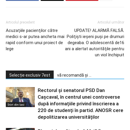
Articolul precedent
Articolul următor
Acuzaţiile pacienţilor către
UPDATE! ALARMĂ FALSĂ.
medici s-ar putea ancheta mai
Poliţişti ieşeni puşi pe drumuri
rapid conform unui proiect de
degeaba. O adolescentă de16
lege
ani a alertat autorităţile pentru
un viol închipuit
Selecție exclusiv 7est
vă recomandă și ...
Rectorul și senatorul PSD Dan
Cașcaval, în centrul unei controverse
după informațiile privind înscrierea a
Stiri din Iasi
220 de studenți în partid. ANOSR cere
depolitizarea universităților