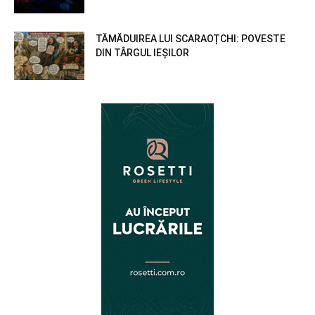
TĂMĂDUIREA LUI SCARAOȚCHI: POVESTE
DIN TÂRGUL IEȘILOR