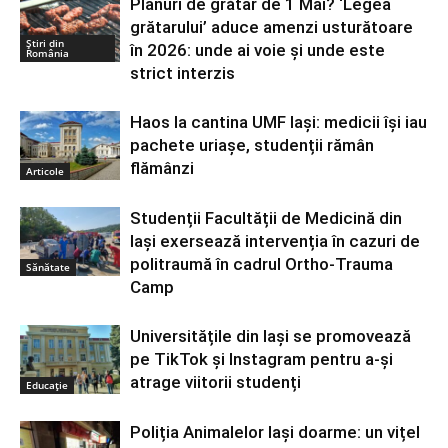
Planuri de grătar de 1 Mai? ‘Legea
grătarului’ aduce amenzi usturătoare
Știri din
în 2026: unde ai voie și unde este
România
strict interzis
Haos la cantina UMF Iași: medicii își iau
pachete uriașe, studenții rămân
flămânzi
Articole
Studenții Facultății de Medicină din
Iași exersează intervenția în cazuri de
politraumă în cadrul Ortho-Trauma
Sănătate
Camp
Universitățile din Iași se promovează
pe TikTok și Instagram pentru a-şi
atrage viitorii studenți
Educație
Poliția Animalelor Iași doarme: un vițel