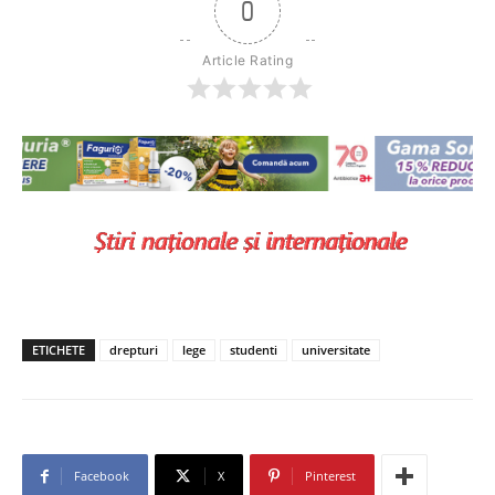
0
Article Rating
ETICHETE
drepturi
lege
studenti
universitate
Facebook
X
Pinterest