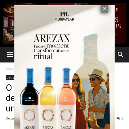
Acasă
Articole
Articole
O iniţiativă studentescă a
devenit lege pentru
universităţi
De către
-
7 iunie 2013
100
0