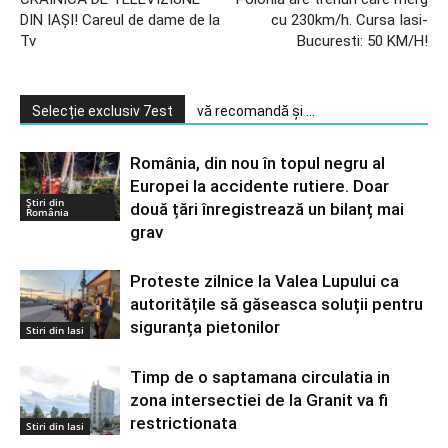
DIN IAŞI! Careul de dame de la
cu 230km/h. Cursa Iasi-
Tv
Bucuresti: 50 KM/H!
Selecție exclusiv 7est
vă recomandă și ...
România, din nou în topul negru al
Europei la accidente rutiere. Doar
Știri din
două țări înregistrează un bilanț mai
România
grav
Proteste zilnice la Valea Lupului ca
autoritățile să găseasca soluții pentru
siguranța pietonilor
Stiri din Iasi
Timp de o saptamana circulatia in
zona intersectiei de la Granit va fi
restrictionata
Stiri din Iasi