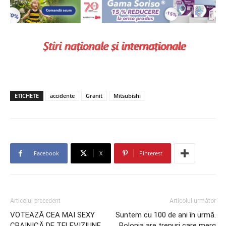
ETICHETE
accidente
Granit
Mitsubishi
Facebook
X
Pinterest
Articolul precedent
Articolul următor
VOTEAZĂ CEA MAI SEXY
Suntem cu 100 de ani în urmă.
CRAINICĂ DE TELEVIZIUNE
Polonia are trenuri care merg