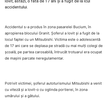
lovit, astăzi, o fată de 17 ani şi a fugit de la lcul
accidentului.
Accidentul s-a produs în zona pasarelei Bucium, în
apropierea blocului Granit. Şoferul a lovit şi a fugit de la
locul faptei cu un Mitsubishi. Victima este o adolescentă
de 17 ani care se deplasa pe stradă cu mai mulţi colegi de
şcoală, pe partea carosabilă, întrucât trotuarul era ocupat
de maşini parcate neregulamentar.
Potrivit victimei, şoferul autoturismului Mitsubishi a venit
cu viteză şi a lovit-o cu oglinda portierei, în zona
umărului şi a gâtului.