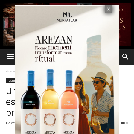
Acasă
Justiție
Justiție
Ultima oră: Un Mitsubishi
este căutat la această oră
prin tot Iaşul. Află de ce
De către
-
18 iunie 2013
155
0