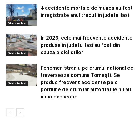
4 accidente mortale de munca au fost
inregistrate anul trecut in judetul Iasi
Stiri din Iasi
In 2023, cele mai frecvente accidente
produse in judetul Iasi au fost din
cauza biciclistilor
Stiri din Iasi
Fenomen straniu pe drumul national ce
traverseaza comuna Tomești. Se
produc frecvent accidente pe o
Stiri din Iasi
portiune de drum iar autoritatile nu au
nicio explicatie