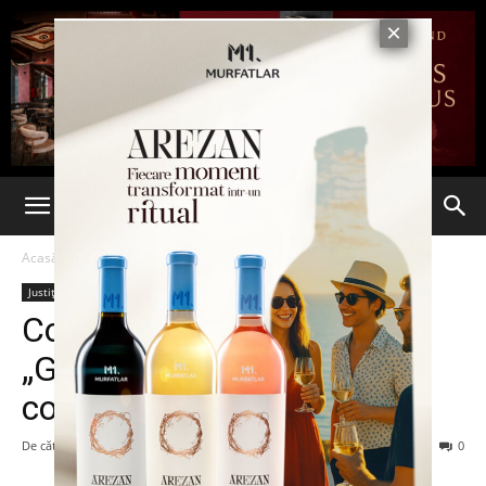
Acasă
Justiție
Justiție
Consilierii Preşedintelui:
„Graţierea lui Gigi Becali e
complicată şi greoaie”
De către
-
21 mai 2013
70
0