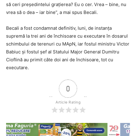
să ceri preşedintelui graţierea? Eu o cer. Vrea – bine, nu
vrea să o dea – iar bine”, a mai spus Becali.
Becali a fost condamnat definitiv, luni, de instanţa
supremă la trei ani de închisoare cu executare în dosarul
schimbului de terenuri cu MApN, iar fostul ministru Victor
Babiuc şi fostul şef al Statului Major General Dumitru
Cioflină au primit câte doi ani de închisoare, tot cu
executare.
0
Article Rating