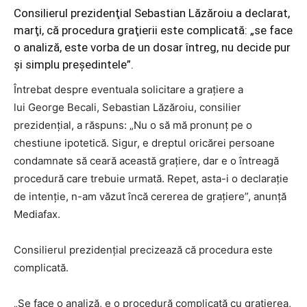
Consilierul prezidenţial Sebastian Lăzăroiu a declarat,
marţi, că procedura graţierii este complicată: „se face
o analiză, este vorba de un dosar întreg, nu decide pur
şi simplu preşedintele”.
Întrebat despre eventuala solicitare a graţiere a
lui George Becali, Sebastian Lăzăroiu, consilier
prezidenţial, a răspuns: „Nu o să mă pronunţ pe o
chestiune ipotetică. Sigur, e dreptul oricărei persoane
condamnate să ceară această graţiere, dar e o întreagă
procedură care trebuie urmată. Repet, asta-i o declaraţie
de intenţie, n-am văzut încă cererea de graţiere”, anunţă
Mediafax.
Consilierul prezidenţial precizează că procedura este
complicată.
„Se face o analiză, e o procedură complicată cu graţierea,