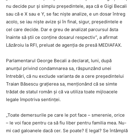
nu decide pur şi simplu preşedintele, aşa că e Gigi Becali
sau că e X sau e Y, se fac nişte analize, e un dosar întreg
acolo, se iau nişte avize şi în final, sigur, preşedintele e
cel care decide. Dar e greu de analizat parcursul ăsta
înainte să ştii ce conţine dosarul respectiv”, a afirmat
Lăzăroiu la RFI, preluat de agenţia de presă MEDIAFAX.
Parlamentarul George Becali a declarat, luni, după
anunţul privind condamnarea sa, răspunzând unei
întrebări, că nu exclude varianta de a cere preşedintelui
Traian Băsescu graţierea sa, menţionând că se simte
trădat de statul român şi că va utiliza toate mijloacele
legale împotriva sentinţei.
„Toate demersurile pe care le pot face – smerenie, orice
– le voi face pentru ca să fiu liber pentru familia mea. Nu-
mi cad galoanele dacă cer. Se poate? E legal? Se întâmplă