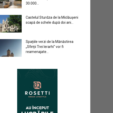
30.000...
Castelul Sturdza de la Miclăușeni
scapă de schele după doi ani...
Spațiile verzi de la Mănăstirea
„Sfinții Trei Ierarhi” vor fi
reamenajate...