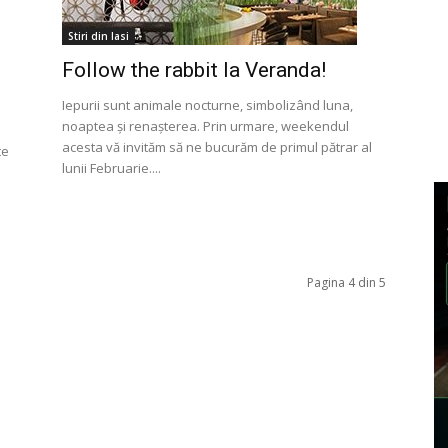
Stiri din Iasi
Follow the rabbit la Veranda!
Iepurii sunt animale nocturne, simbolizând luna,
noaptea și renașterea. Prin urmare, weekendul
acesta vă invităm să ne bucurăm de primul pătrar al
te
lunii Februarie....
Pagina 4 din 5