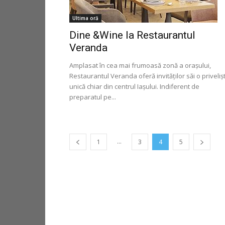
Ultima oră
Dine &Wine la Restaurantul
Veranda
Amplasat în cea mai frumoasă zonă a orașului,
Restaurantul Veranda oferă invităților săi o priveliș
unică chiar din centrul Iașului. Indiferent de
preparatul pe...
...
1
3
4
5