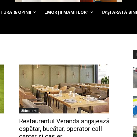
TURA & OPINII
„MORȚII MAMII LOR”
IA’ȘI ARATĂ BIN
Ultima oră
Restaurantul Veranda angajează
ospătar, bucătar, operator call
center și casier