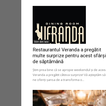
Stiri din Iasi
Restaurantul Veranda a pregătit
multe surprize pentru acest sfârși
de săptămână
Știm prea bine că se apropie weekendul și de acee
Veranda a pregătit câteva surprize! Vă așteptăm să
ne oferiți șansa de a transforma o...