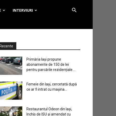
E
INTERVIURI
Recente
Primăria Iași propune
abonamente de 150 de lei
pentru parcările rezidențiale....
Femeie din Iași, cercetată după
ce ar fi intrat cu mașina...
Restaurantul Odeon din Iași,
închis de ISU și amendat cu