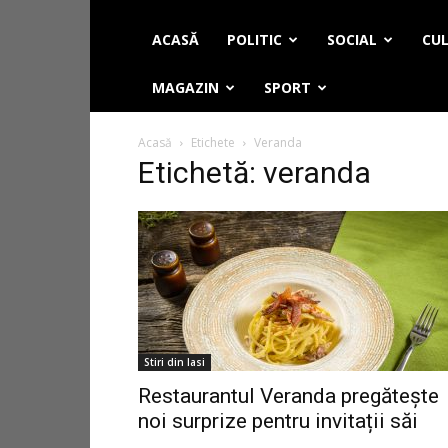
ACASĂ
POLITIC
SOCIAL
CUL
MAGAZIN
SPORT
Acasă
Etichete
Veranda
Etichetă: veranda
Stiri din Iasi
Restaurantul Veranda pregătește
noi surprize pentru invitații săi