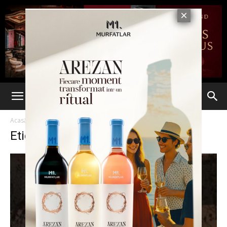
Acasă
Etichete
Prima zi de craciun
Etichetă: prima zi de craciun