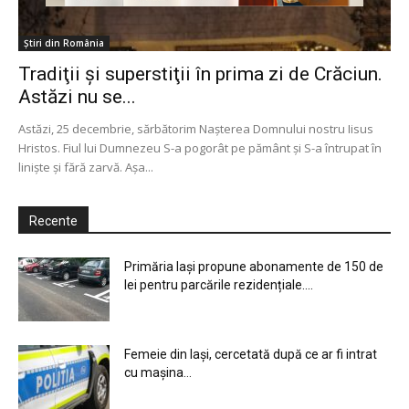
Știri din România
Tradiţii şi superstiţii în prima zi de Crăciun.
Astăzi nu se...
Astăzi, 25 decembrie, sărbătorim Naşterea Domnului nostru Iisus
Hristos. Fiul lui Dumnezeu S-a pogorât pe pământ şi S-a întrupat în
linişte şi fără zarvă. Aşa...
Recente
Primăria Iași propune abonamente de 150 de
lei pentru parcările rezidențiale....
Femeie din Iași, cercetată după ce ar fi intrat
cu mașina...