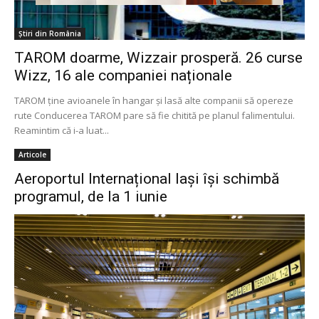
Știri din România
TAROM doarme, Wizzair prosperă. 26 curse
Wizz, 16 ale companiei naționale
TAROM ține avioanele în hangar și lasă alte companii să opereze
rute Conducerea TAROM pare să fie chitită pe planul falimentului.
Reamintim că i-a luat...
Articole
Aeroportul Internațional Iași îşi schimbă
programul, de la 1 iunie