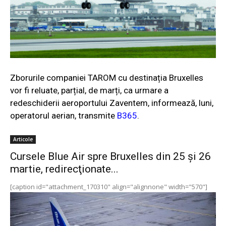
Zborurile companiei TAROM cu destinația Bruxelles
vor fi reluate, parțial, de marți, ca urmare a
redeschiderii aeroportului Zaventem, informează, luni,
operatorul aerian, transmite
B365
.
Articole
Cursele Blue Air spre Bruxelles din 25 şi 26
martie, redirecţionate...
[caption id="attachment_170310" align="alignnone" width="570"]