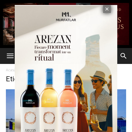
Acasă
Etichete
Curse aeriene
Etichetă: curse aeriene