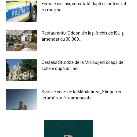
Femeie din Iași, cercetată după ce ar fi intrat
cu mașina...
Restaurantul Odeon din Iași, închis de ISU și
amendat cu 30.000...
Castelul Sturdza de la Miclăușeni scapă de
schele după doi ani...
Spațiile verzi de la Mănăstirea „Sfinții Trei
Ierarhi” vor fi reamenajate...