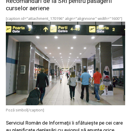
Recomandări de la SRI pentru pasagerii
curselor aeriene
[caption id="attachment_170196" align="alignnone" width="1600"]
Poză simbol[/caption]
Serviciul Român de Informaţii îi sfătuieşte pe cei care
au planificate deplasări cu avionul să anunţe orice