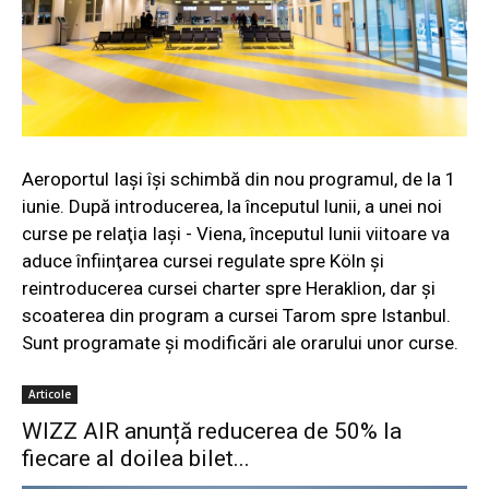
Aeroportul Iași îşi schimbă din nou programul, de la 1
iunie. După introducerea, la începutul lunii, a unei noi
curse pe relaţia Iaşi - Viena, începutul lunii viitoare va
aduce înfiinţarea cursei regulate spre Köln şi
reintroducerea cursei charter spre Heraklion, dar şi
scoaterea din program a cursei Tarom spre Istanbul.
Sunt programate şi modificări ale orarului unor curse.
Articole
WIZZ AIR anunță reducerea de 50% la
fiecare al doilea bilet...