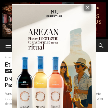
Acasă
Etichete
Agrocomplex Luna
Etichetă: Agrocomplex Luna
Articole
DNA Iași, noi percheziții la Primăria
Pașcani în dosarul AgroComplex Lunca...
Funcționarii publici vizați de ancheta DNA în cazul ștergerii datoriei
societății AgroComplex Lunca SA Pașcani s-au trezit în decursul zilei
de marți cu procurorii...