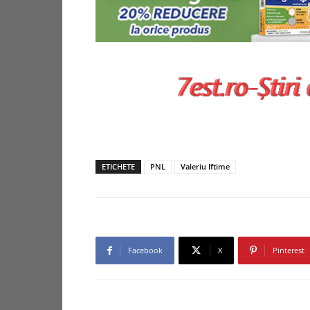
ETICHETE
PNL
Valeriu Iftime
Facebook
X
Pinterest