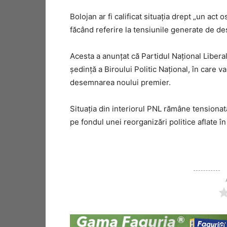
Bolojan ar fi calificat situația drept „un act 
făcând referire la tensiunile generate de d
Acesta a anunțat că Partidul Național Liber
ședință a Biroului Politic Național, în care va 
desemnarea noului premier.
Situația din interiorul PNL rămâne tensionată, c
pe fondul unei reorganizări politice aflate î