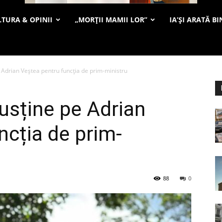
TURA & OPINII
„MORȚII MAMII LOR”
IA’ȘI ARATĂ BI
pe Adrian Veștea pentru funcția de prim-ministru
 susține pe Adrian
ncția de prim-
88
0