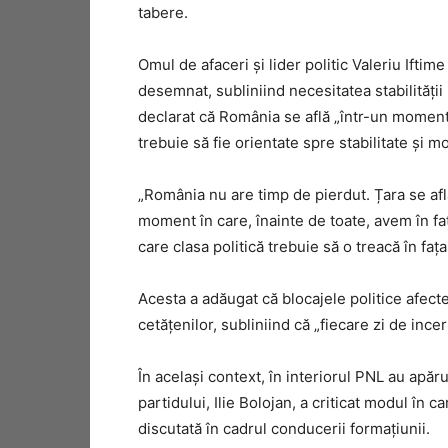
tabere.
Omul de afaceri și lider politic
Valeriu Iftime
desemnat, subliniind necesitatea stabilității
declarat că România se află „într-un moment 
trebuie să fie orientate spre stabilitate și m
„România nu are timp de pierdut. Țara se af
moment în care, înainte de toate, avem în faț
care clasa politică trebuie să o treacă în faț
Acesta a adăugat că blocajele politice afectea
cetățenilor, subliniind că „fiecare zi de ince
În același context, în interiorul PNL au apăr
partidului,
Ilie Bolojan
, a criticat modul în c
discutată în cadrul conducerii formațiunii.