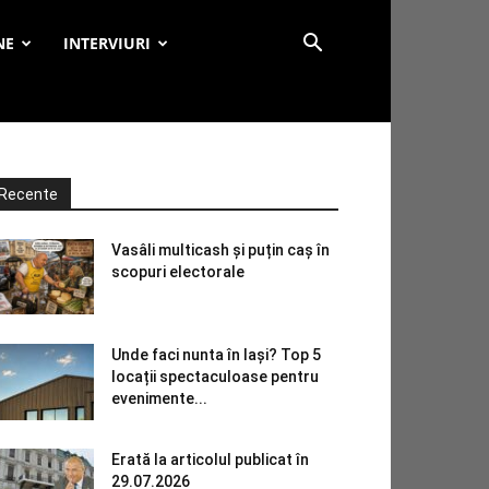
NE
INTERVIURI
Recente
Vasâli multicash și puțin caș în
scopuri electorale
Unde faci nunta în Iași? Top 5
locații spectaculoase pentru
evenimente...
Erată la articolul publicat în
29.07.2026