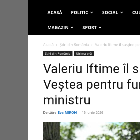
ACASĂ
POLITIC
SOCIAL
CUL
MAGAZIN
SPORT
Acasă
Știri din România
Valeriu Iftime îl susține 
Știri din România
Ultima oră
Valeriu Iftime îl
Veștea pentru fu
ministru
De către
Eva MIRON
-
15 iunie 2026