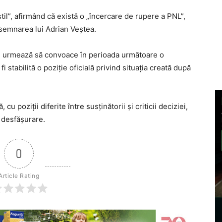
ostil”, afirmând că există o „încercare de rupere a PNL”,
esemnarea lui Adrian Veștea.
al urmează să convoace în perioada următoare o
fi stabilită o poziție oficială privind situația creată după
u poziții diferite între susținătorii și criticii deciziei,
n desfășurare.
0
Article Rating