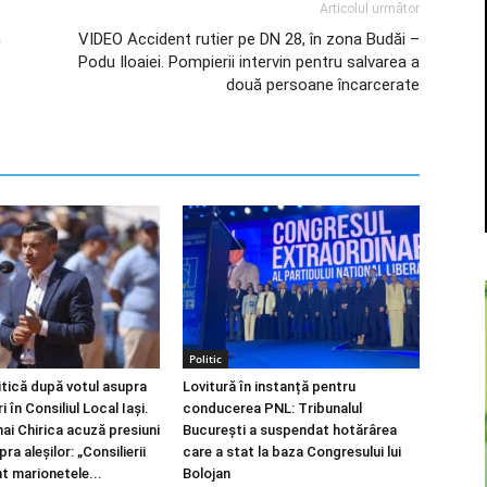
Articolul următor
n
VIDEO Accident rutier pe DN 28, în zona Budăi –
Podu Iloaiei. Pompierii intervin pentru salvarea a
două persoane încarcerate
Politic
itică după votul asupra
Lovitură în instanță pentru
 în Consiliul Local Iași.
conducerea PNL: Tribunalul
ai Chirica acuză presiuni
București a suspendat hotărârea
ra aleșilor: „Consilierii
care a stat la baza Congresului lui
nt marionetele...
Bolojan