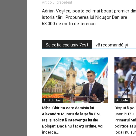
Articolul precedent
Adrian Veștea, poate cel mai bogat premier di
istoria țării. Propunerea lui Nicușor Dan are
68.000 de metri de terenuri
Selecție exclusiv 7est
vă recomandă și ...
Stiri din Iasi
Articole
Mihai Chirica cere demisia lui
Dispută pol
Alexandru Muraru de la şefia PNL
unor PUZ-uri
Iaşi şi solicită intervenţia lui Ilie
Primarul Mih
Bolojan: Dacă nu faceţi ordine, voi
politice asup
încerca...
locali nu su