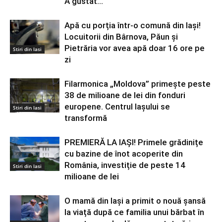
A gustat...
Apă cu porția într-o comună din Iași!
Locuitorii din Bârnova, Păun și
Pietrăria vor avea apă doar 16 ore pe
Stiri din Iasi
zi
Filarmonica „Moldova” primește peste
38 de milioane de lei din fonduri
europene. Centrul Iașului se
Stiri din Iasi
transformă
PREMIERĂ LA IAȘI! Primele grădinițe
cu bazine de înot acoperite din
România, investiție de peste 14
Stiri din Iasi
milioane de lei
O mamă din Iași a primit o nouă șansă
la viață după ce familia unui bărbat în