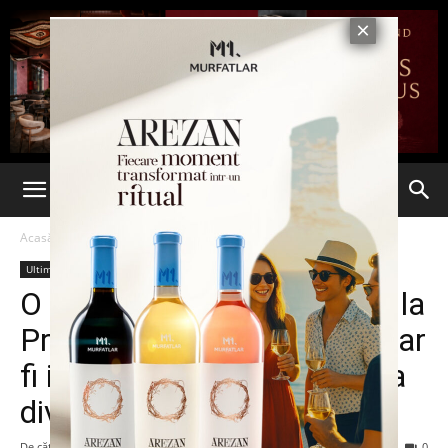
Acasă
Ultima oră
Ultima oră
O femeie a fost injunghiata la
Primaria Belcesti. Cei doi s-ar
fi intalnit dimineata pentru a
divorta
De către
Eva MIRON
-
4 decembrie 2023
121
0