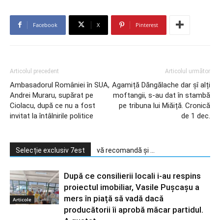
Facebook
X
Pinterest
Articolul precedent
Articolul următor
Ambasadorul României în SUA,
Agamiță Dăngălache dar șî alți
Andrei Muraru, supărat pe
moftangii, s-au dat în stambă
Ciolacu, după ce nu a fost
pe tribuna lui Miăiță. Cronică
invitat la întâlnirile politice
de 1 dec.
Selecție exclusiv 7est
vă recomandă și ...
După ce consilierii locali i-au respins
proiectul imobiliar, Vasile Pușcașu a
mers în piață să vadă dacă
Articole
producătorii îi aprobă măcar partidul.