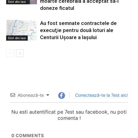
moarte cerebrală a acceptat să-i
Stiri din Iasi
doneze ficatul
Au fost semnate contractele de
execuţie pentru două loturi ale
Centurii Uşoare a Iaşului
Stiri din Iasi
Abonează-te
Conectează-te la 7est aici
Nu esti autentificat pe 7est sau facebook, nu poti
comenta !
0
COMMENTS