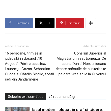
Facebook
X
Pinterest
Articolul precedent
Articolul următor
16 persoane, trimise în
Consiliul Superior al
judecată în dosarul „10
Magistraturii reactioneaza. Ce
August”. Printre acestea,
spune Daniel Horodniceanu
Laurenţiu Cazan, Sebastian
despre măsurile de austeritate
Cucoş şi Cătălin Sindile, foştii
pe care vrea să le ia Guvernul
şefi din Jandarmerie
Selecție exclusiv 7est
vă recomandă și ...
Iașul modern, blocat în praf și tăcere: