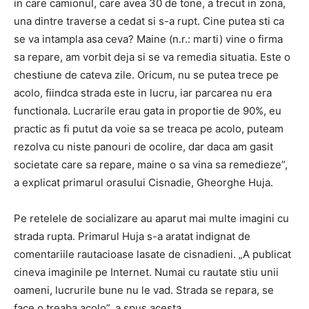
in care camionul, care avea 30 de tone, a trecut in zona,
una dintre traverse a cedat si s-a rupt. Cine putea sti ca
se va intampla asa ceva? Maine (n.r.: marti) vine o firma
sa repare, am vorbit deja si se va remedia situatia. Este o
chestiune de cateva zile. Oricum, nu se putea trece pe
acolo, fiindca strada este in lucru, iar parcarea nu era
functionala. Lucrarile erau gata in proportie de 90%, eu
practic as fi putut da voie sa se treaca pe acolo, puteam
rezolva cu niste panouri de ocolire, dar daca am gasit
societate care sa repare, maine o sa vina sa remedieze”,
a explicat primarul orasului Cisnadie, Gheorghe Huja.
Pe retelele de socializare au aparut mai multe imagini cu
strada rupta. Primarul Huja s-a aratat indignat de
comentariile rautacioase lasate de cisnadieni. „A publicat
cineva imaginile pe Internet. Numai cu rautate stiu unii
oameni, lucrurile bune nu le vad. Strada se repara, se
face o treaba acolo”, a spus acesta.