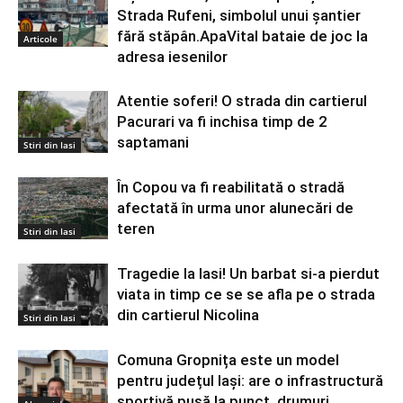
Strada Rufeni, simbolul unui șantier
fără stăpân.ApaVital bataie de joc la
Articole
adresa iesenilor
Atentie soferi! O strada din cartierul
Pacurari va fi inchisa timp de 2
saptamani
Stiri din Iasi
În Copou va fi reabilitată o stradă
afectată în urma unor alunecări de
teren
Stiri din Iasi
Tragedie la Iasi! Un barbat si-a pierdut
viata in timp ce se se afla pe o strada
din cartierul Nicolina
Stiri din Iasi
Comuna Gropnița este un model
pentru județul Iași: are o infrastructură
sportivă pusă la punct, drumuri