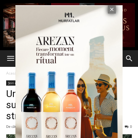
Acasă
Știri din România
Știri din România
Ultima oră
Un camion a ramas
suspendat dupa ce s-a rupt
strada sub el
De către
Eva MIRON
-
8 august 2023
163
0