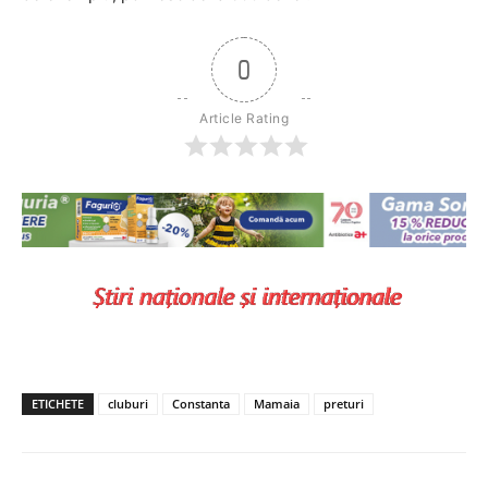
0
Article Rating
ETICHETE
cluburi
Constanta
Mamaia
preturi