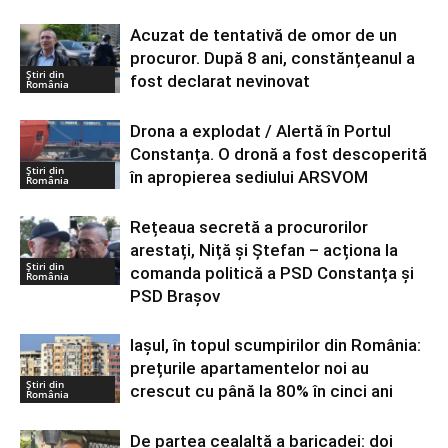
Acuzat de tentativă de omor de un
procuror. După 8 ani, constănțeanul a
Știri din
fost declarat nevinovat
România
Drona a explodat / Alertă în Portul
Constanța. O dronă a fost descoperită
Știri din
în apropierea sediului ARSVOM
România
Rețeaua secretă a procurorilor
arestați, Niță și Ștefan – acționa la
Știri din
comanda politică a PSD Constanța și
România
PSD Brașov
Iașul, în topul scumpirilor din România:
prețurile apartamentelor noi au
Știri din
crescut cu până la 80% în cinci ani
România
De partea cealaltă a baricadei: doi