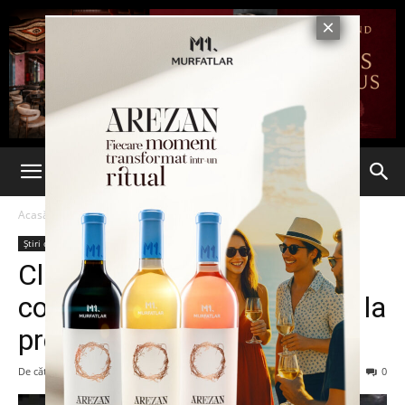
Acasă
Știri din România
Știri din România
Ultima oră
Cluburile din Mamaia,
comparate cu cele din Ibiza la
prețuri
De către
Eva MIRON
-
14 iulie 2023
110
0