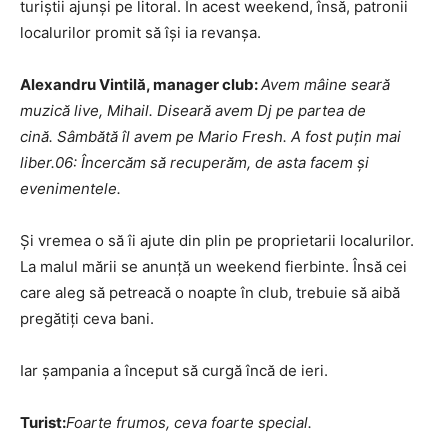
turiştii ajunşi pe litoral. În acest weekend, însă, patronii
localurilor promit să îşi ia revanşa.
Alexandru Vintilă, manager club:
Avem mâine seară
muzică live, Mihail. Diseară avem Dj pe partea de
cină.
Sâmbătă îl avem pe Mario Fresh. A fost puţin mai
liber.06: Încercăm să recuperăm, de asta facem şi
evenimentele.
Şi vremea o să îi ajute din plin pe proprietarii localurilor.
La malul mării se anunţă un weekend fierbinte. Însă cei
care aleg să petreacă o noapte în club, trebuie să aibă
pregătiţi ceva bani.
Iar şampania a început să curgă încă de ieri.
Turist:
Foarte frumos, ceva foarte special.