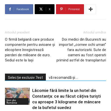
Facebook
X
Pinterest
Articolul precedent
Articolul următor
O firmă belgiană care produce
Doi medici din Bucuresti au
componente pentru avioane și
importat „cornee ochi uman”
elicoptere înregistrează
fara autorizatii. Sute de
pierderi de milioane de euro.
oameni au fost operati
Sediul este la Iași
primind astfel de transplanturi
Selecție exclusiv 7est
vă recomandă și ...
Lăcomie fără limite la un hotel din
Constanța: ce au făcut câțiva turiști
Știri din
cu aproape 3 kilograme de mâncare
România
de la bufetul suedez