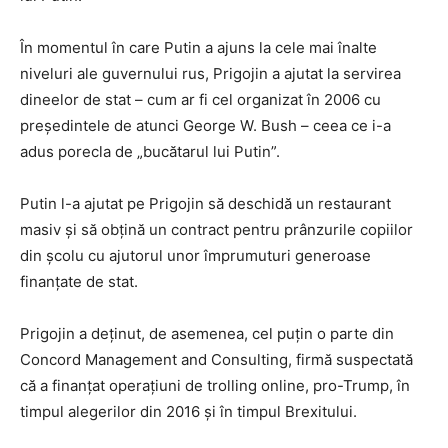
În momentul în care Putin a ajuns la cele mai înalte
niveluri ale guvernului rus, Prigojin a ajutat la servirea
dineelor de stat – cum ar fi cel organizat în 2006 cu
preşedintele de atunci George W. Bush – ceea ce i-a
adus porecla de „bucătarul lui Putin”.
Putin l-a ajutat pe Prigojin să deschidă un restaurant
masiv şi să obţină un contract pentru prânzurile copiilor
din şcolu cu ajutorul unor împrumuturi generoase
finanţate de stat.
Prigojin a deţinut, de asemenea, cel puţin o
parte
din
Concord Management and
Consulting
, firmă suspectată
că a finanţat operaţiuni de trolling online, pro-Trump, în
timpul alegerilor din 2016 şi în timpul Brexitului.