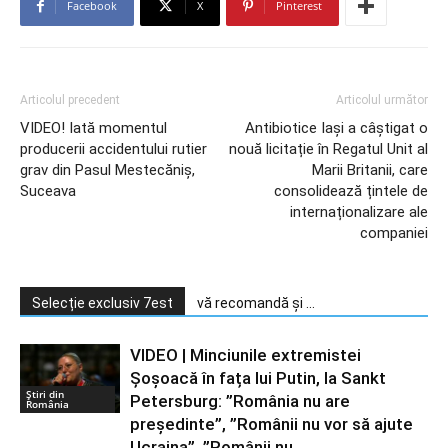
Facebook
X
Pinterest
Articolul precedent
Articolul următor
VIDEO! Iată momentul
Antibiotice Iași a câștigat o
producerii accidentului rutier
nouă licitație în Regatul Unit al
grav din Pasul Mestecăniș,
Marii Britanii, care
Suceava
consolidează țintele de
internaționalizare ale
companiei
Selecție exclusiv 7est
vă recomandă și ...
VIDEO | Minciunile extremistei
Șoșoacă în fața lui Putin, la Sankt
Știri din
Petersburg: ”România nu are
România
președinte”, ”Românii nu vor să ajute
Ucraina”, ”Românii nu...