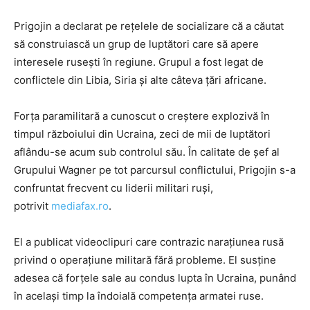
Prigojin a declarat pe reţelele de socializare că a căutat
să construiască un grup de luptători care să apere
interesele ruseşti în regiune. Grupul a fost legat de
conflictele din Libia, Siria şi alte câteva ţări africane.
Forţa paramilitară a cunoscut o creştere explozivă în
timpul războiului din Ucraina, zeci de mii de luptători
aflându-se acum sub controlul său. În calitate de şef al
Grupului Wagner pe tot parcursul conflictului, Prigojin s-a
confruntat frecvent cu liderii militari ruşi,
potrivit
mediafax.ro
.
El a publicat videoclipuri care contrazic naraţiunea rusă
privind o operaţiune militară fără
probleme
. El susţine
adesea că forţele sale au condus lupta în Ucraina, punând
în acelaşi timp la îndoială competenţa armatei ruse.