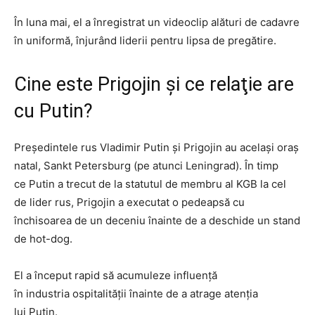
În
luna
mai, el a înregistrat un videoclip alături de cadavre
în uniformă, înjurând liderii
pentru
lipsa de pregătire.
Cine este Prigojin şi ce relaţie are
cu Putin?
Preşedintele rus Vladimir
Putin
şi Prigojin au acelaşi oraş
natal, Sankt
Petersburg
(pe atunci Leningrad). În timp
ce Putin a trecut de la statutul de membru al KGB la cel
de
lider
rus, Prigojin a executat o pedeapsă cu
închisoarea de un deceniu înainte de a deschide un stand
de hot-dog.
El a început rapid să acumuleze influenţă
în
industria
ospitalităţii înainte de a atrage atenţia
lui Putin.