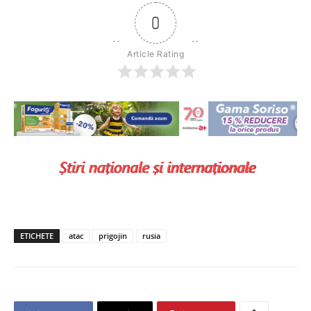
0
Article Rating
ETICHETE
atac
prigojin
rusia