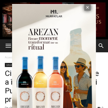
Acasă
Ultima oră
Ultima oră
Cine este Prigojin, omul care
a întors armele împotriva lui
Putin? Conduce o armată
privată
De către
Eva MIRON
-
24 iunie 2023
182
0