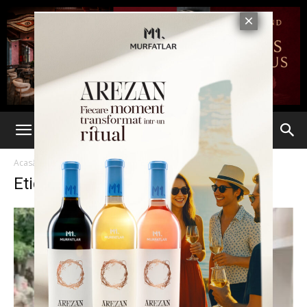
Acasă
Etichete
Prigojin
Etichetă: prigojin