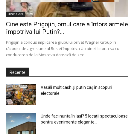
Ultima oră
Cine este Prigojin, omul care a întors armele
împotriva lui Putin?...
Prigojin a condus implicarea grupului privat Wagner Group în
războiul de agresiune al Rusiei împotriva Ucrainei. Istoria sa cu
conducerea de la Moscova datează de zeci...
Recente
Vasâli multicash și puțin caș în scopuri
electorale
Unde faci nunta în Iași? 5 locații spectaculoase
pentru evenimente elegante...