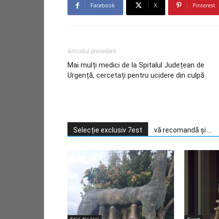
Facebook
X
Pinterest
Articolul precedent
Mai mulți medici de la Spitalul Județean de
Urgență, cercetați pentru ucidere din culpă
Selecție exclusiv 7est
vă recomandă și ...