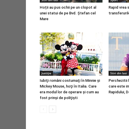
Stiri din Iasi
Sport
Hoții au pus ochii pe un clopot al
Rapid vrea s
unei statui de pe Bvd. Ștefan cel
transferuril
Mare
Justiție
Stiri din Iasi
Iubiţi români costumaţi în Minnie şi
Perchezitii l
Mickey Mouse, hoţi în Italia. Care
care este im
era modul lor de operare şi cum au
Rapidului, D
fost prinşi de poliţişti