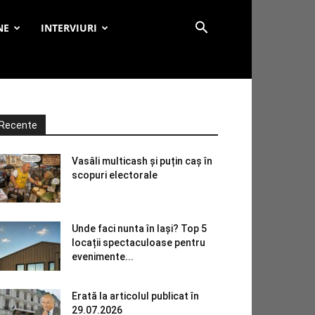
NE
INTERVIURI
Recente
Vasâli multicash și puțin caș în
scopuri electorale
Unde faci nunta în Iași? Top 5
locații spectaculoase pentru
evenimente...
Erată la articolul publicat în
29.07.2026