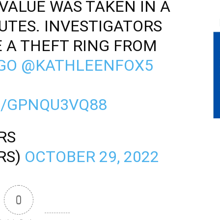
 VALUE WAS TAKEN IN A
UTES. INVESTIGATORS
E A THEFT RING FROM
GO
@KATHLEENFOX5
M/GPNQU3VQ88
RS
RS)
OCTOBER 29, 2022
0