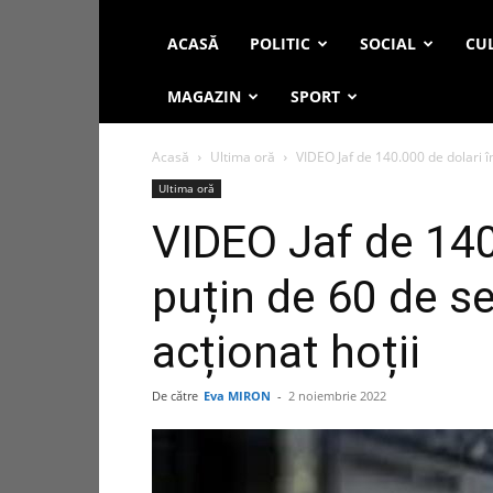
ACASĂ
POLITIC
SOCIAL
CUL
MAGAZIN
SPORT
Acasă
Ultima oră
VIDEO Jaf de 140.000 de dolari în
Ultima oră
VIDEO Jaf de 140
puțin de 60 de 
acționat hoții
De către
Eva MIRON
-
2 noiembrie 2022