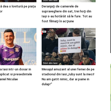
Stiri din Iasi
ă dea o lovitură pe piața
Deranjaţi de camerele de
or
supraveghere din sat, trei hoţi din
Iaşi s-au hotărât să le fure. Tot au
fost filmaţi în acţiune
Stiri din Iasi
a Iasi intr-un dosar in
Mesajul amuzant al unei femei de pe
plicat si presedintele
stadionul din Iasi:„Iuby sunt la meci!
aniel Niculae
Nu am gatit nimic, dar ai paine in
dulap!”