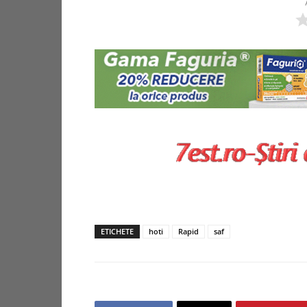
ETICHETE
hoti
Rapid
saf