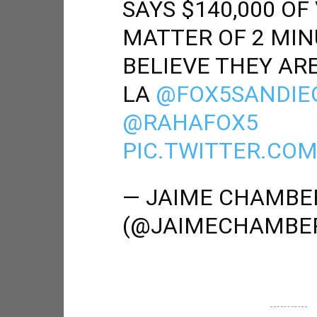
SAYS $140,000 OF
MATTER OF 2 MIN
BELIEVE THEY AR
LA
@FOX5SANDIE
@RAHAFOX5
PIC.TWITTER.CO
— JAIME CHAMBE
(@JAIMECHAMBE