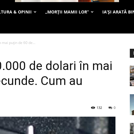
TURA & OPINII
„MORȚII MAMII LOR”
IA’ȘI ARATĂ BI
 mai puțin de 60 de...
.000 de dolari în mai
secunde. Cum au
132
0