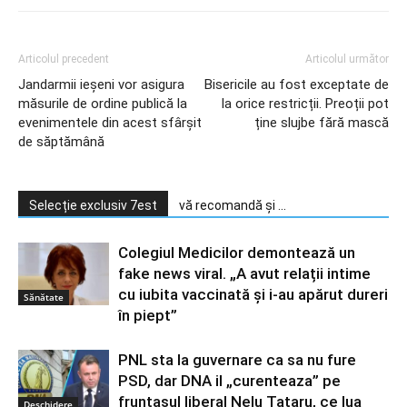
Articolul precedent
Articolul următor
Jandarmii ieșeni vor asigura
Bisericile au fost exceptate de
măsurile de ordine publică la
la orice restricții. Preoții pot
evenimentele din acest sfârșit
ține slujbe fără mască
de săptămână
Selecție exclusiv 7est
vă recomandă și ...
Colegiul Medicilor demontează un
fake news viral. „A avut relații intime
cu iubita vaccinată și i-au apărut dureri
Sănătate
în piept”
PNL sta la guvernare ca sa nu fure
PSD, dar DNA il „curenteaza” pe
fruntasul liberal Nelu Tataru, ce lua
Deschidere