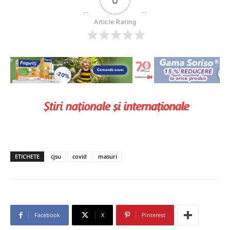
Article Rating
ETICHETE
cjsu
covid
masuri
Facebook
X
Pinterest