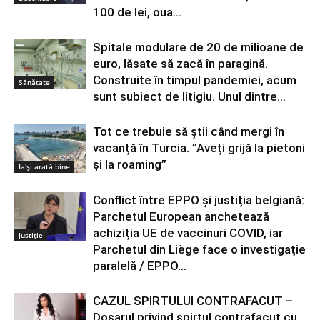
100 de lei, oua...
Spitale modulare de 20 de milioane de
euro, lăsate să zacă în paragină.
Construite în timpul pandemiei, acum
Sănătate
sunt subiect de litigiu. Unul dintre...
Tot ce trebuie să știi când mergi în
vacanță în Turcia. ”Aveți grijă la pietoni
și la roaming”
Ia'și arată bine
Conflict între EPPO și justiția belgiană:
Parchetul European anchetează
achiziția UE de vaccinuri COVID, iar
Justiție
Parchetul din Liège face o investigație
paralelă / EPPO...
CAZUL SPIRTULUI CONTRAFACUT –
Dosarul privind spirtul contrafacut cu