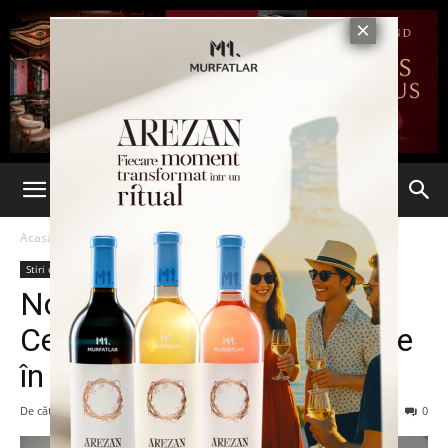
Acasă
Stiri din Iasi
Stiri din Iasi
Știri din România
Ultima oră
Noi măsuri pentru cetățeni.
Certificatul verde este din ce
în ce mai necesar
De către
Eva MIRON
-
23 octombrie 2021
68
0