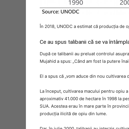
În 2018, UNODC a estimat că producția de opi
Ce au spus talibanii că se va întâmpl
După ce talibanii au preluat controlul asupr
Mujahid a spus: „Când am fost la putere înain
El a spus că „vom aduce din nou cultivarea d
La început, cultivarea macului pentru opiu a
aproximativ 41.000 de hectare în 1998 la pes
SUA. Acestea erau în mare parte în provinci
producția ilicită de opiu din lume.
Dar, în iulie 2000, talibanii au interzis cult