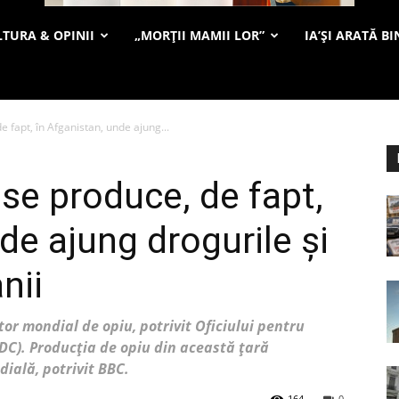
TURA & OPINII
„MORȚII MAMII LOR”
IA’ȘI ARATĂ BI
e fapt, în Afganistan, unde ajung...
se produce, de fapt,
de ajung drogurile și
nii
or mondial de opiu, potrivit Oficiului pentru
DC). Producția de opiu din această țară
ială, potrivit BBC.
164
0