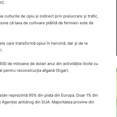
DC.
pe culturile de opiu și indirect prin prelucrare și trafic,
ne că taxa de cultivare plătită de fermieri este de
ele care transformă opiul în heroină, dar și de la
i.
400 de milioane de dolari anul din activitățile ilicite cu
al pentru reconstrucția afgană (Sigar).
istan reprezintă 95% din piața din Europa. Doar 1% din
t Agenției antidrog din SUA. Majoritatea provine din