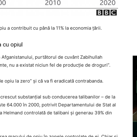
u a contribuit cu până la 11% la economia țării.
a cu opiul
a Afganistanului, purtătorul de cuvânt Zabihullah
te, nu a existat niciun fel de producție de droguri”.
e opiu la zero” și că va fi eradicată contrabanda.
 crescut substanțial sub conducerea talibanilor – de la
te 64.000 în 2000, potrivit Departamentului de Stat al
a Helmand controlată de talibani și generau 39% din
ivarea macului de opiu în zonele controlate de ei. Chiar și