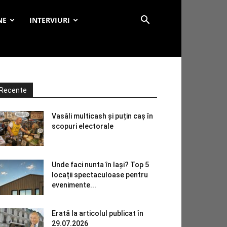
NE
INTERVIURI
Recente
Vasâli multicash și puțin caș în
scopuri electorale
Unde faci nunta în Iași? Top 5
locații spectaculoase pentru
evenimente...
Erată la articolul publicat în
29.07.2026