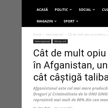
ACASĂ
POLITIC
SOCIAL
CUL
MAGAZIN
SPORT
Acasă
Internațional
Cât de mult opiu se produce, d
Internațional
Ultima oră
Cât de mult opiu 
în Afganistan, un
cât câștigă taliba
Afganistanul este cel mai mare producăt
Droguri și Criminalitate de la ONU (UNO
reprezintă mai mult de 80% din cea mond
De către
7est
-
27 august 2021