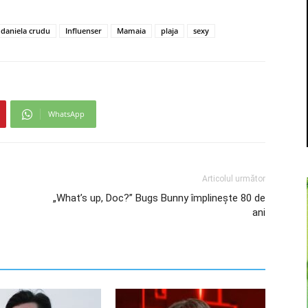
daniela crudu
Influenser
Mamaia
plaja
sexy
WhatsApp
Articolul următor
„What’s up, Doc?” Bugs Bunny împlinește 80 de
ani