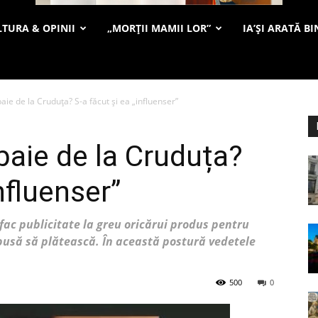
TURA & OPINII
„MORȚII MAMII LOR”
IA’ȘI ARATĂ BI
aie de la Cruduța? S-a făcut și ea „influenser”
baie de la Cruduța?
nfluenser”
fac publicitate la greu oricărui produs pentru
spusă să plătească. În această postură vedetele
500
0