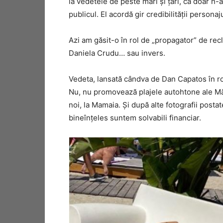
la vedetele de peste mări și țări, că doar n
publicul. El acordă gir credibilității persona
Azi am găsit-o în rol de „propagator” de rec
Daniela Crudu… sau invers.
Vedeta, lansată cândva de Dan Capatos în rol
Nu, nu promovează plajele autohtone ale Mă
noi, la Mamaia. Și după alte fotografii posta
bineînțeles suntem solvabili financiar.