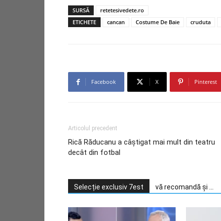
SURSĂ
retetesivedete.ro
ETICHETE
cancan
Costume De Baie
cruduta
Facebook
X
Pinterest
Articolul precedent
Rică Răducanu a câștigat mai mult din teatru
decât din fotbal
Selecție exclusiv 7est
vă recomandă și ...