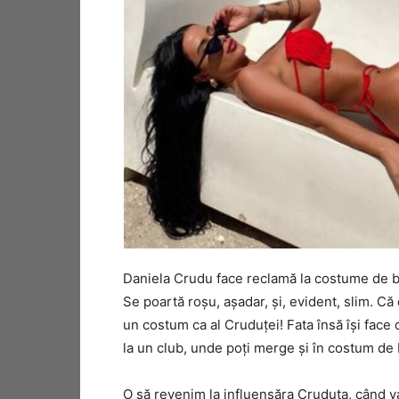
Daniela Crudu face reclamă la costume de baie
Se poartă roșu, așadar, și, evident, slim. Că 
un costum ca al Cruduței! Fata însă își face
la un club, unde poți merge și în costum de ba
O să revenim la influensăra Cruduța, când v