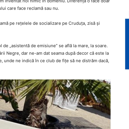
-am inventat noi nimic în domeniu. Diferența o face doar
jului care face reclamă sau nu.
lamă pe rețelele de socializare pe Cruduța, zisă și
 de „asistentă de emisiune” se află la mare, la soare.
rii Negre, dar ne-am dat seama după decor că este la
te, unde ne indică în ce club de fițe să ne distrăm dacă,