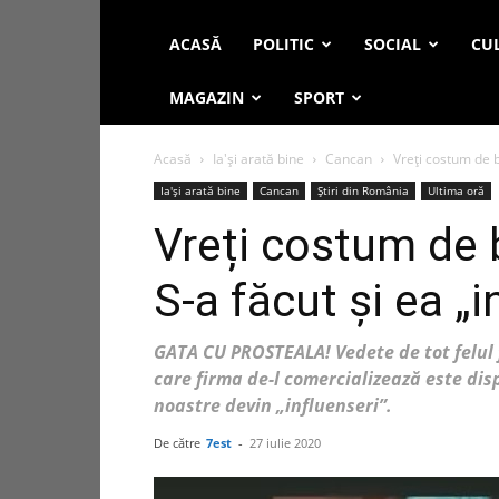
ACASĂ
POLITIC
SOCIAL
CUL
MAGAZIN
SPORT
Acasă
Ia'și arată bine
Cancan
Vreți costum de b
Ia'și arată bine
Cancan
Știri din România
Ultima oră
Vreți costum de 
S-a făcut și ea „i
GATA CU PROSTEALA! Vedete de tot felul 
care firma de-l comercializează este di
noastre devin „influenseri”.
De către
7est
-
27 iulie 2020