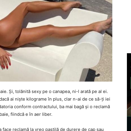
. Și, tolănită sexy pe o canapea, ni-l arată pe al ei.
dacă ai niște kilograme în plus, clar n-ai de ce să-ți iei
 datoria conform contractului, ba mai bagă și o reclamă
ie, fiindcă e în aer liber.
a face reclamă la vreo pastilă de durere de cap sau