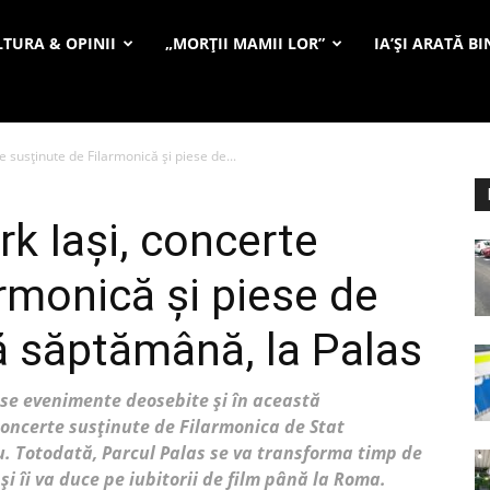
TURA & OPINII
„MORȚII MAMII LOR”
IA’ȘI ARATĂ BI
e susținute de Filarmonică și piese de...
k Iași, concerte
rmonică și piese de
tă săptămână, la Palas
se evenimente deosebite și în această
oncerte susținute de Filarmonica de Stat
ru. Totodată, Parcul Palas se va transforma timp de
și îi va duce pe iubitorii de film până la Roma.