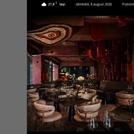
C
21.8
sâmbătă, 8 august 2026
Publici
Iași