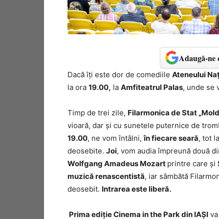
Adaugă-ne c
Dacă îți este dor de comediile
Ateneului Naț
la ora
19.00,
la
Amfiteatrul Palas
, unde se 
Timp de trei zile,
Filarmonica de Stat „Mold
vioară, dar și cu sunetele puternice de trom
19.00
, ne vom întâlni,
în fiecare seară
, tot l
deosebite.
Joi
, vom audia împreună două din
Wolfgang Amadeus Mozart
printre care și
muzică renascentistă
, iar sâmbătă Filarmo
deosebit.
Intrarea este liberă.
Prima ediție Cinema in the Park din IAȘI
va