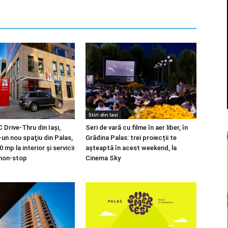
Stiri din Iasi
 Drive-Thru din Iași,
Seri de vară cu filme în aer liber, în
-un nou spaţiu din Palas,
Grădina Palas: trei proiecții te
 mp la interior și servicii
așteaptă în acest weekend, la
 non-stop
Cinema Sky