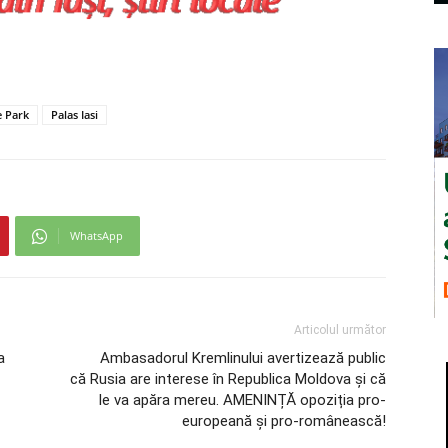
e Park
Palas Iasi
WhatsApp
Articolul următor
a
Ambasadorul Kremlinului avertizează public
că Rusia are interese în Republica Moldova și că
le va apăra mereu. AMENINȚĂ opoziția pro-
europeană și pro-românească!