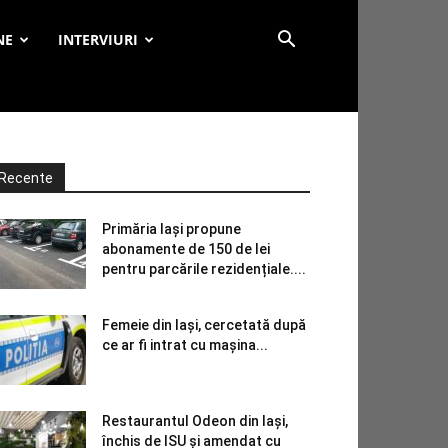
NE
INTERVIURI
Recente
Primăria Iași propune
abonamente de 150 de lei
pentru parcările rezidențiale....
Femeie din Iași, cercetată după
ce ar fi intrat cu mașina...
Restaurantul Odeon din Iași,
închis de ISU și amendat cu