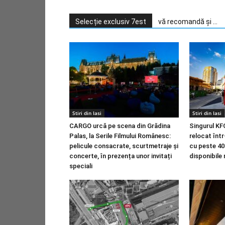
Selecție exclusiv 7est
vă recomandă și ...
Stiri din Iasi
Stiri din Iasi
CARGO urcă pe scena din Grădina
Singurul KFC
Palas, la Serile Filmului Românesc:
relocat într
pelicule consacrate, scurtmetraje și
cu peste 400
concerte, în prezența unor invitați
disponibile
speciali