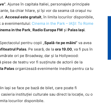
ve”
. Ajunse în capitala Italiei, personajele principale
ante, ba chiar hilare, și își vor da seama că orașul nu
ut.
Accesul este gratuit
, în limita locurilor disponibile,
k a evenimentului:
Cinema in the Park – IAȘI: To Rome
inema in the Park
,
Radio Europa FM
și
Palas Iași
.
Spectacolul pentru copii „
Spală-te pe mâini”
va avea
fiteatrul Palas
. Pe seară, de la
ora 19.00
, va fi pus în
umărate ori pe Broadway, dar și la Hollywood:
piese de teatru vor fi susținute de actorii de la
 la Palas
organizează evenimente inedite pentru ca tu
n Iași se face pe bază de bilet, care poate fi
a casieria instituției culturale sau direct la locație, cu o
mita locurilor disponibile.