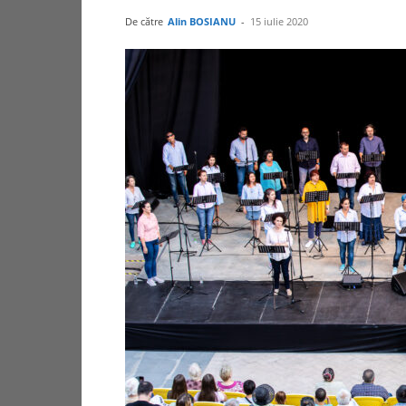
De către
Alin BOSIANU
-
15 iulie 2020