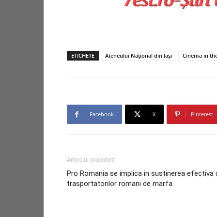
ETICHETE
Ateneului Național din Iași
Cinema in th
Facebook
X
Pinterest
Articolul precedent
Pro Romania se implica in sustinerea efectiva 
trasportatorilor romani de marfa