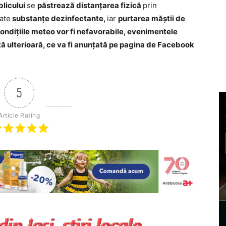
blicului
se
păstrează distanțarea fizică
prin
rate
substanțe dezinfectante,
iar
purtarea măștii de
ondițiile meteo vor fi nefavorabile, evenimentele
tă ulterioară, ce va fi anunțată pe pagina de Facebook
5
Article Rating