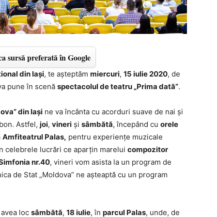
a sursă preferată în Google
ional din Iași
, te așteptăm
miercuri
,
15 iulie 2020
, de
va pune în scenă
spectacolul de teatru „Prima dată”
.
ova” din Iași
ne va încânta cu acorduri suave de nai și
bon. Astfel,
joi
,
vineri
și
sâmbătă
, începând cu
orele
a
Amfiteatrul Palas,
pentru experiențe muzicale
 celebrele lucrări ce aparțin marelui
compozitor
Simfonia nr.40
, vineri vom asista la un program de
nica de Stat „Moldova” ne așteaptă cu un program
 avea loc
sâmbătă
,
18 iulie
, în
parcul Palas
, unde, de