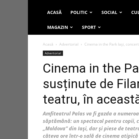
ACASĂ
POLITIC
SOCIAL
CUL
MAGAZIN
SPORT
Acasă
Advertorial
Cinema in the Park Iași, concert
Advertorial
Cinema in the Par
susținute de Fila
teatru, în aceas
Amfiteatrul Palas va fi gazda a numeroa
săptămână: un spectacol pentru copii, c
„Moldova” din Iași, dar și piese de teat
câteva ore într-o sală de cinema atipică 