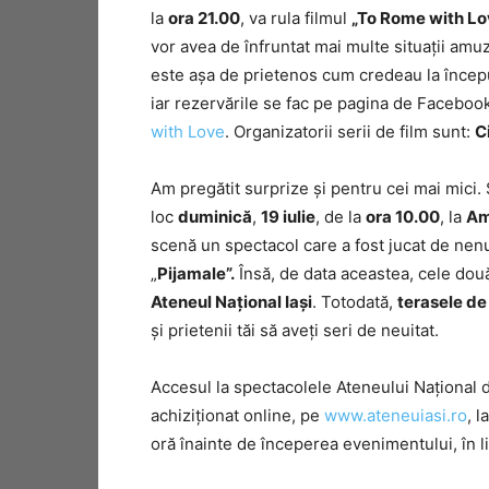
la
ora 21.00
, va rula filmul
„To Rome with Lo
vor avea de înfruntat mai multe situații amuz
este așa de prietenos cum credeau la încep
iar rezervările se fac pe pagina de Faceboo
with Love
. Organizatorii serii de film sunt:
C
Am pregătit surprize și pentru cei mai mici. 
loc
duminică
,
19 iulie
, de la
ora 10.00
, la
Am
scenă un spectacol care a fost jucat de nen
„
Pijamale”.
Însă, de data aceastea, cele două 
Ateneul Național Iași
. Totodată,
terasele de
și prietenii tăi să aveți seri de neuitat.
Accesul la spectacolele Ateneului Național di
achiziționat online, pe
www.ateneuiasi.ro
, l
oră înainte de începerea evenimentului, în li