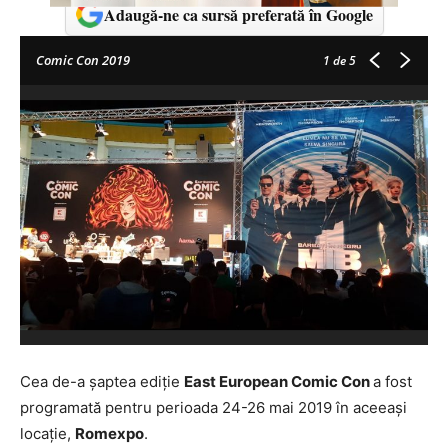
Adaugă-ne ca sursă preferată în Google
Comic Con 2019
1
de 5
Cea de-a șaptea ediție
East European Comic Con
a fost
programată pentru perioada 24-26 mai 2019 în aceeași
locație,
Romexpo
.