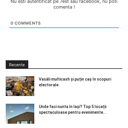
Nu esti autentificat pe 7est sau facebook, nu poti
comenta !
0
COMMENTS
Recente
Vasâli multicash și puțin caș în scopuri
electorale
Unde faci nunta în Iași? Top 5 locații
spectaculoase pentru evenimente...