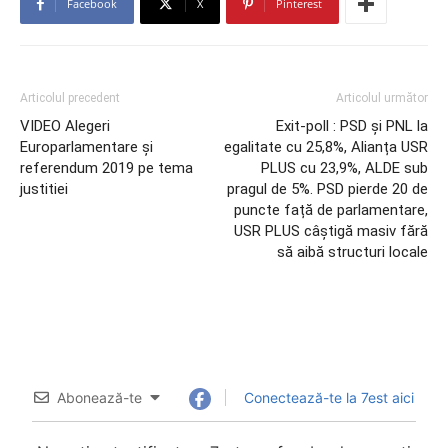
Facebook
X
Pinterest
Articolul precedent
Articolul următor
VIDEO Alegeri
Exit-poll : PSD și PNL la
Europarlamentare și
egalitate cu 25,8%, Alianța USR
referendum 2019 pe tema
PLUS cu 23,9%, ALDE sub
justitiei
pragul de 5%. PSD pierde 20 de
puncte față de parlamentare,
USR PLUS câștigă masiv fără
să aibă structuri locale
Abonează-te
Conectează-te la 7est aici