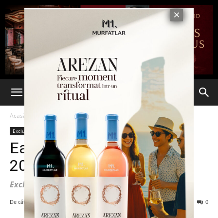
Acasă
Exclusiv 7est
Exclusiv 7est
Magazin
Inedit/Timp liber
Ultima oră
East European Comic Con
2019 la Romexpo
Exclusiv 7est
De către
7est
-
26 mai 2019
170
0