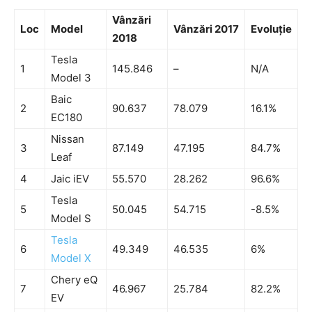
Vânzări
Loc
Model
Vânzări 2017
Evoluție
2018
Tesla
1
145.846
–
N/A
Model 3
Baic
2
90.637
78.079
16.1%
EC180
Nissan
3
87.149
47.195
84.7%
Leaf
4
Jaic iEV
55.570
28.262
96.6%
Tesla
5
50.045
54.715
-8.5%
Model S
Tesla
6
49.349
46.535
6%
Model X
Chery eQ
7
46.967
25.784
82.2%
EV