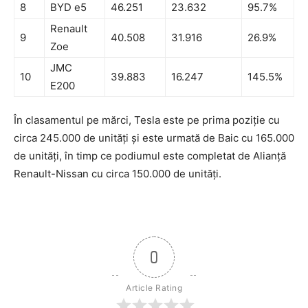
8
BYD e5
46.251
23.632
95.7%
Renault
9
40.508
31.916
26.9%
Zoe
JMC
10
39.883
16.247
145.5%
E200
În clasamentul pe mărci, Tesla este pe prima poziție cu
circa 245.000 de unități și este urmată de Baic cu 165.000
de unități, în timp ce podiumul este completat de Alianță
Renault-Nissan cu circa 150.000 de unități.
0
Article Rating