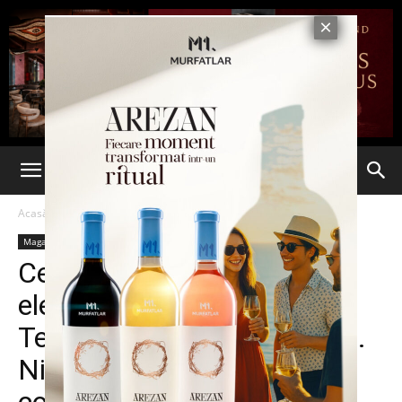
Acasă
Magazin
Auto
Magazin
Auto
Ultima oră
Cele mai vândute mașini
electrice în lume în 2018:
Tesla Model 3, lider detașat.
Nissan Leaf și Renault Zoe