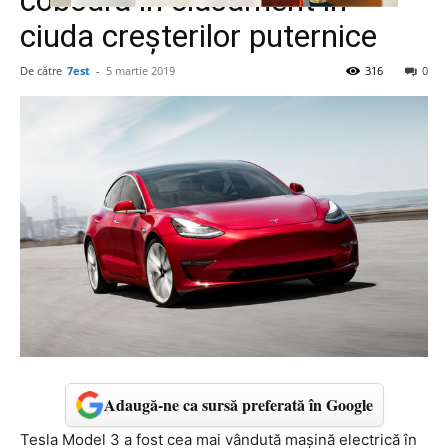
coboară în clasament în
ciuda creșterilor puternice
De către
7est
-
5 martie 2019
316
0
Adaugă-ne ca sursă preferată în Google
Tesla Model 3 a fost cea mai vândută mașină electrică în