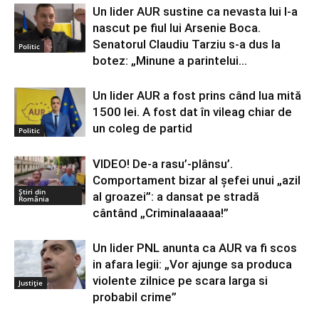
Un lider AUR sustine ca nevasta lui l-a
nascut pe fiul lui Arsenie Boca.
Senatorul Claudiu Tarziu s-a dus la
Politic
botez: „Minune a parintelui...
Un lider AUR a fost prins când lua mită
1500 lei. A fost dat în vileag chiar de
un coleg de partid
Politic
VIDEO! De-a rasu’-plânsu’.
Comportament bizar al șefei unui „azil
Știri din
al groazei”: a dansat pe stradă
România
cântând „Criminalaaaaa!”
Un lider PNL anunta ca AUR va fi scos
in afara legii: „Vor ajunge sa produca
violente zilnice pe scara larga si
Justiție
probabil crime”