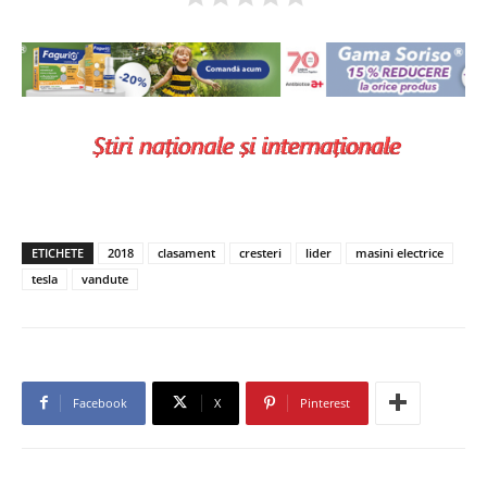
ETICHETE
2018
clasament
cresteri
lider
masini electrice
tesla
vandute
Facebook
X
Pinterest