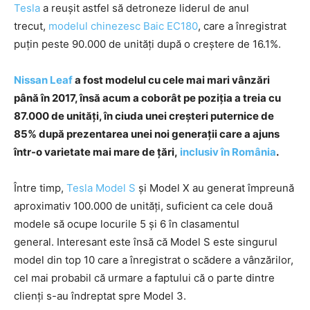
Tesla
a reușit astfel să detroneze liderul de anul
trecut,
modelul chinezesc Baic EC180
, care a înregistrat
puțin peste 90.000 de unități după o creștere de 16.1%.
Nissan Leaf
a fost modelul cu cele mai mari vânzări
până în 2017, însă acum a coborât pe poziția a treia cu
87.000 de unități, în ciuda unei creșteri puternice de
85% după prezentarea unei noi generații care a ajuns
într-o varietate mai mare de țări,
inclusiv în România
.
Între timp,
Tesla Model S
și Model X au generat împreună
aproximativ 100.000 de unități, suficient ca cele două
modele să ocupe locurile 5 și 6 în clasamentul
general. Interesant este însă că Model S este singurul
model din top 10 care a înregistrat o scădere a vânzărilor,
cel mai probabil că urmare a faptului că o parte dintre
clienți s-au îndreptat spre Model 3.