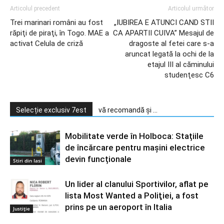
Articolul precedent
Articolul următor
Trei marinari români au fost
„IUBIREA E ATUNCI CAND STII
răpiţi de piraţi, în Togo. MAE a
CA APARTII CUIVA” Mesajul de
activat Celula de criză
dragoste al fetei care s-a
aruncat legată la ochi de la
etajul III al căminului
studenţesc C6
Selecție exclusiv 7est
vă recomandă și ...
Mobilitate verde în Holboca: Stațiile
de încărcare pentru mașini electrice
devin funcționale
Stiri din Iasi
Un lider al clanului Sportivilor, aflat pe
lista Most Wanted a Poliţiei, a fost
prins pe un aeroport în Italia
Justiție