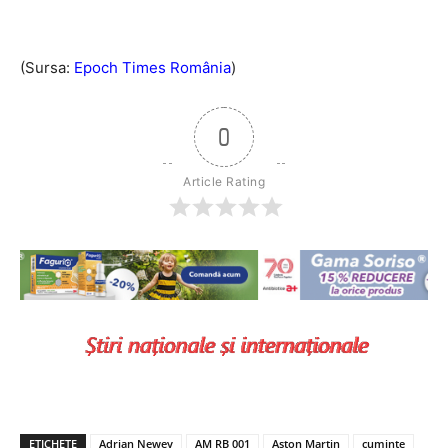
(Sursa:
Epoch Times România
)
0
Article Rating
ETICHETE
Adrian Newey
AM RB 001
Aston Martin
cuminte