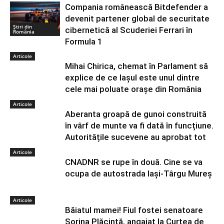
Compania românească Bitdefender a
devenit partener global de securitate
Știri din
cibernetică al Scuderiei Ferrari în
România
Formula 1
Articole
Mihai Chirica, chemat în Parlament să
explice de ce Iașul este unul dintre
cele mai poluate orașe din România
Articole
Aberanta groapă de gunoi construită
în vârf de munte va fi dată în funcțiune.
Autoritățile sucevene au aprobat tot
Articole
CNADNR se rupe în două. Cine se va
ocupa de autostrada Iași-Târgu Mureș
Articole
Băiatul mamei! Fiul fostei senatoare
Sorina Plăcintă, angajat la Curtea de