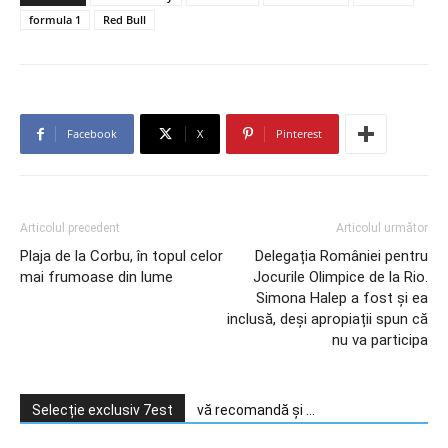
formula 1
Red Bull
Facebook
X
Pinterest
Articolul precedent
Articolul următor
Plaja de la Corbu, în topul celor
Delegația României pentru
mai frumoase din lume
Jocurile Olimpice de la Rio.
Simona Halep a fost și ea
inclusă, deși apropiații spun că
nu va participa
Selecție exclusiv 7est
vă recomandă și ...