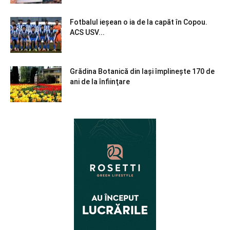
Fotbalul ieșean o ia de la capăt în Copou.
ACS USV...
Grădina Botanică din Iaşi împlineşte 170 de
ani de la înfiinţare