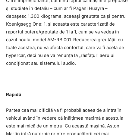
Cifre impresionante, dat fiind faptul că maşinile preţioase
şi studiate în detaliu – cum ar fi Pagani Huayra –
depăşesc 1.300 kilograme, aceeaşi greutate ca şi pentru
Koenigsegg One: 1, şi aceasta este caracterizată de
raportul putere/greutate de 1 la 1, cum se va vedea în
cazul noului model AM-RB 001. Reducerea greutăţii, cu
toate acestea, nu va afecta confortul, care va fi acela de
hypercar, deci nu se va renunţa la „răsfăţul” aerului
condiţionat sau sistemului audio.
Rapidă
Partea cea mai dificilă va fi probabil aceea de a intra în
vehicul având în vedere că înălţimea maximă a acestuia
este mai mică de un metru. Cu această maşină, Aston
Martin intră puternic printre producătorii cei mai