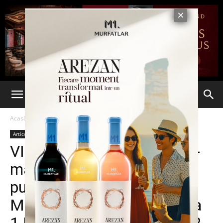
Acasă
Articole
Articole
VIDEO. Aceasta este super-
mașina de 1.000 de cai
putere creată de Aston
Martin și echipa de Formula