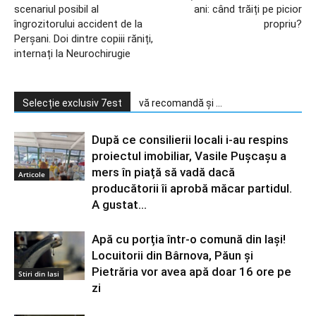
scenariul posibil al
ani: când trăiți pe picior
îngrozitorului accident de la
propriu?
Perșani. Doi dintre copiii răniți,
internați la Neurochirugie
Selecție exclusiv 7est
vă recomandă și ...
După ce consilierii locali i-au respins
proiectul imobiliar, Vasile Pușcașu a
mers în piață să vadă dacă
Articole
producătorii îi aprobă măcar partidul.
A gustat...
Apă cu porția într-o comună din Iași!
Locuitorii din Bârnova, Păun și
Pietrăria vor avea apă doar 16 ore pe
Stiri din Iasi
zi