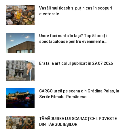
Vasâli multicash și puțin caș în scopuri
electorale
Unde faci nunta în Iași? Top 5 locații
spectaculoase pentru evenimente...
Erată la articolul publicat în 29.07.2026
CARGO urcă pe scena din Grădina Palas, la
Serile Filmului Românesc:...
TĂMĂDUIREA LUI SCARAOȚCHI: POVESTE
DIN TÂRGUL IEȘILOR