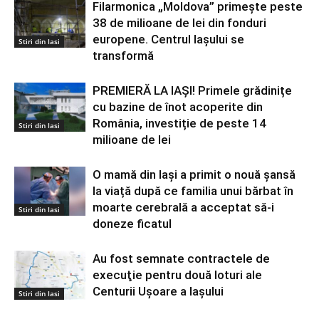
Filarmonica „Moldova” primește peste
38 de milioane de lei din fonduri
europene. Centrul Iașului se
Stiri din Iasi
transformă
PREMIERĂ LA IAȘI! Primele grădinițe
cu bazine de înot acoperite din
România, investiție de peste 14
Stiri din Iasi
milioane de lei
O mamă din Iași a primit o nouă șansă
la viață după ce familia unui bărbat în
moarte cerebrală a acceptat să-i
Stiri din Iasi
doneze ficatul
Au fost semnate contractele de
execuţie pentru două loturi ale
Centurii Uşoare a Iaşului
Stiri din Iasi