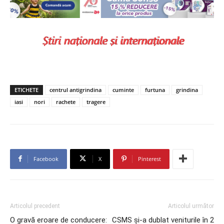
ETICHETE
centrul antigrindina
cuminte
furtuna
grindina
iasi
nori
rachete
tragere
Facebook
X
Pinterest
Articolul precedent
Articolul următor
O gravă eroare de conducere:
CSMS și-a dublat veniturile în 2