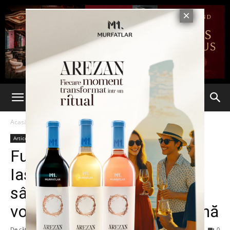
Acasă
Articole
Articole
Furtuna s-a abătut asupra
Iașului. Toată noaptea de
sâmbătă spre duminică se
vor trage rachete antigrindină
De către
-
18 iunie 2016
198
0