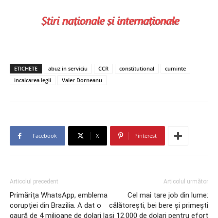
ETICHETE
abuz in serviciu
CCR
constitutional
cuminte
incalcarea legii
Valer Dorneanu
Facebook
X
Pinterest
Articolul precedent
Articolul următor
Primărița WhatsApp, emblema
Cel mai tare job din lume:
corupției din Brazilia. A dat o
călătorești, bei bere și primești
gaură de 4 milioane de dolari la
și 12.000 de dolari pentru efort