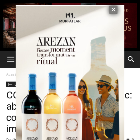
Acasă
Justiție
Justiție
CCR alege varianta de mijloc:
abuzul în serviciu,
constituțional doar dacă
implică încălcarea legii
De către
-
15 iunie 2016
101
0