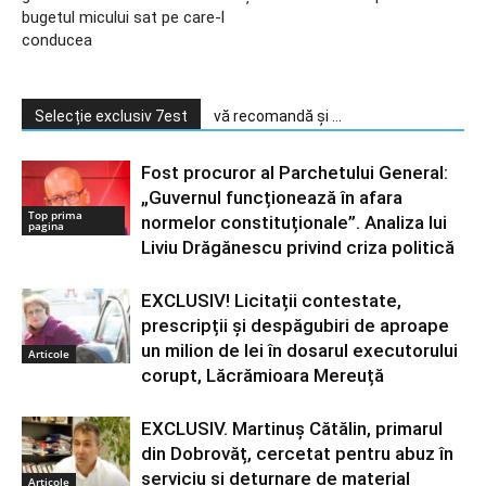
bugetul micului sat pe care-l
conducea
Selecție exclusiv 7est
vă recomandă și ...
Fost procuror al Parchetului General:
„Guvernul funcționează în afara
Top prima
normelor constituționale”. Analiza lui
pagina
Liviu Drăgănescu privind criza politică
EXCLUSIV! Licitații contestate,
prescripții și despăgubiri de aproape
un milion de lei în dosarul executorului
Articole
corupt, Lăcrămioara Mereuță
EXCLUSIV. Martinuș Cătălin, primarul
din Dobrovăț, cercetat pentru abuz în
serviciu și deturnare de material
Articole