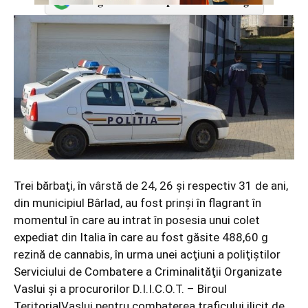
Adaugă-ne ca sursă preferată în Google
Trei bărbaţi, în vârstă de 24, 26 şi respectiv 31 de ani,
din municipiul Bârlad, au fost prinşi în flagrant în
momentul în care au intrat în posesia unui colet
expediat din Italia în care au fost găsite 488,60 g
rezină de cannabis, în urma unei acţiuni a poliţiştilor
Serviciului de Combatere a Criminalităţii Organizate
Vaslui şi a procurorilor D.I.I.C.O.T. – Biroul
TeritorialVaslui pentru combaterea traficului ilicit de