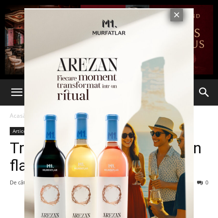
Acasă
Articole
Articole
Traficanți de droguri prinși în
flagrant, la Bârlad
De către
-
25 februarie 2016
133
0