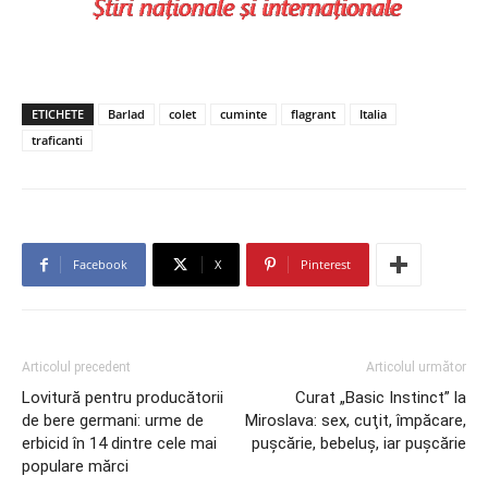
ETICHETE
Barlad
colet
cuminte
flagrant
Italia
traficanti
Facebook
X
Pinterest
Articolul precedent
Articolul următor
Lovitură pentru producătorii
Curat „Basic Instinct” la
de bere germani: urme de
Miroslava: sex, cuţit, împăcare,
erbicid în 14 dintre cele mai
puşcărie, bebeluş, iar puşcărie
populare mărci