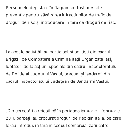
Persoanele depistate în flagrant au fost arestate
preventiv pentru săvârşirea infracţiunilor de trafic de
droguri de risc şi introducere în ţară de droguri de risc.
La aceste activităţi au participat şi poliţişti din cadrul
Brigăzii de Combatere a Criminalităţii Organizate Iaşi,
luptători de la acţiuni speciale din cadrul Inspectoratului
de Poliţie al Judeţului Vaslui, precum şi jandarmi din
cadrul Inspectoratului Judeţean de Jandarmi Vaslui.
„Din cercetări a reieşit că în perioada ianuarie – februarie
2016 bărbaţii au procurat droguri de risc din Italia, pe care
le-au introdus în ţară în scopul comercializării către