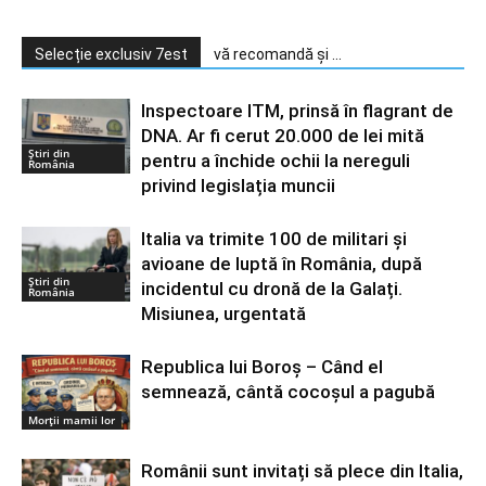
Selecție exclusiv 7est
vă recomandă și ...
Inspectoare ITM, prinsă în flagrant de
DNA. Ar fi cerut 20.000 de lei mită
Știri din
pentru a închide ochii la nereguli
România
privind legislația muncii
Italia va trimite 100 de militari și
avioane de luptă în România, după
Știri din
incidentul cu dronă de la Galați.
România
Misiunea, urgentată
Republica lui Boroș – Când el
semnează, cântă cocoșul a pagubă
Morții mamii lor
Românii sunt invitați să plece din Italia,