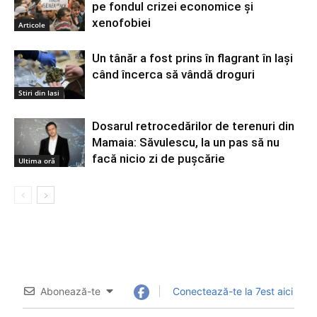
pe fondul crizei economice și
xenofobiei
Articole
Un tânăr a fost prins în flagrant în Iași
când încerca să vândă droguri
Stiri din Iasi
Dosarul retrocedărilor de terenuri din
Mamaia: Săvulescu, la un pas să nu
facă nicio zi de pușcărie
Ultima oră
Abonează-te
Conectează-te la 7est aici