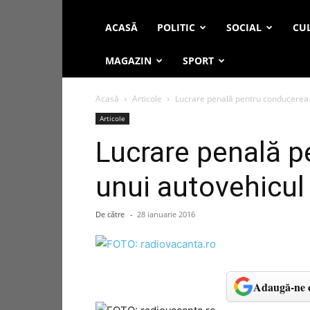
ACASĂ
POLITIC
SOCIAL
CUL
MAGAZIN
SPORT
Acasă
Articole
Lucrare penală pentru conducerea 
Articole
Lucrare penală 
unui autovehicul
De către
-
28 ianuarie 2016
Adaugă-ne c