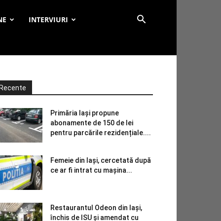
NE
INTERVIURI
Recente
Primăria Iași propune
abonamente de 150 de lei
pentru parcările rezidențiale....
Femeie din Iași, cercetată după
ce ar fi intrat cu mașina...
Restaurantul Odeon din Iași,
închis de ISU și amendat cu