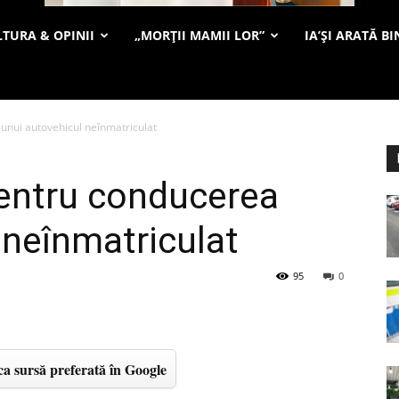
TURA & OPINII
„MORȚII MAMII LOR”
IA’ȘI ARATĂ BI
unui autovehicul neînmatriculat
pentru conducerea
 neînmatriculat
95
0
a sursă preferată în Google