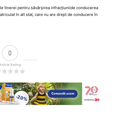
le tinerei pentru săvârşirea infracţiuniide conducerea
triculat în alt stat, care nu are drept de conducere în
0
Article Rating