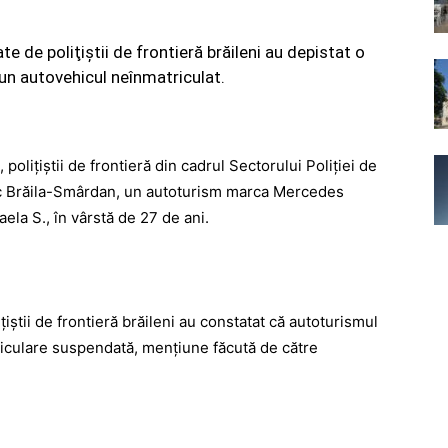
e de poliţiştii de frontieră brăileni au depistat o
un autovehicul neînmatriculat.
, poliţiştii de frontieră din cadrul Sectorului Poliţiei de
 bac Brăila-Smârdan, un autoturism marca Mercedes
ela S., în vârstă de 27 de ani.
iţiştii de frontieră brăileni au constatat că autoturismul
riculare suspendată, menţiune făcută de către