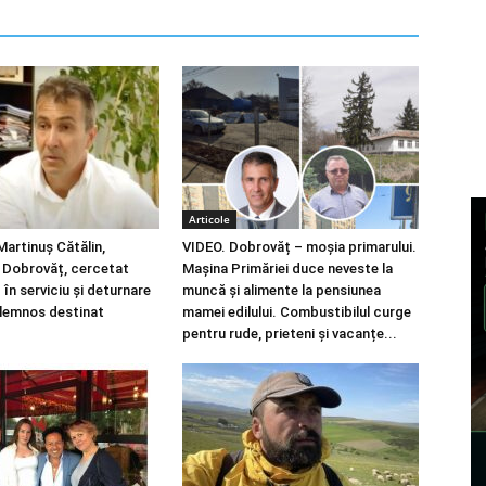
Articole
artinuș Cătălin,
VIDEO. Dobrovăț – moșia primarului.
n Dobrovăț, cercetat
Mașina Primăriei duce neveste la
în serviciu și deturnare
muncă și alimente la pensiunea
 lemnos destinat
mamei edilului. Combustibilul curge
pentru rude, prieteni și vacanțe...