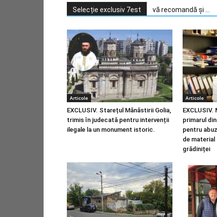
Selecție exclusiv 7est
vă recomandă și ...
Articole
Articole
EXCLUSIV. Starețul Mănăstirii Golia,
EXCLUSIV. M
trimis în judecată pentru intervenții
primarul di
ilegale la un monument istoric.
pentru abuz 
de material
grădiniței