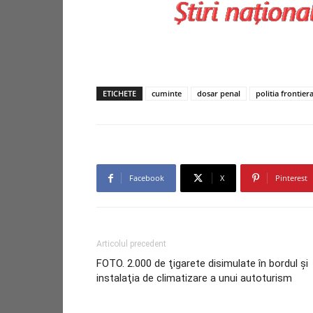
ETICHETE
cuminte
dosar penal
politia frontier
Facebook
X
Pinterest
Articolul precedent
FOTO. 2.000 de ţigarete disimulate în bordul şi
instalaţia de climatizare a unui autoturism