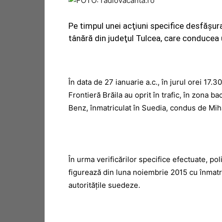
Pe timpul unei acţiuni specifice desfăşurat
tânără din judeţul Tulcea, care conducea 
În data de 27 ianuarie a.c., în jurul orei 17.30
Frontieră Brăila au oprit în trafic, în zona
Benz, înmatriculat în Suedia, condus de Miha
În urma verificărilor specifice efectuate, pol
figurează din luna noiembrie 2015 cu înmat
autorităţile suedeze.