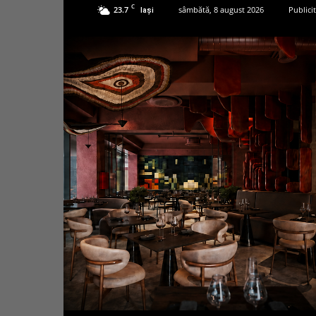
C
23.7
sâmbătă, 8 august 2026
Publici
Iași