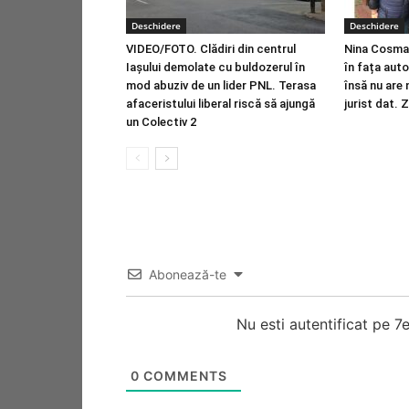
Deschidere
Deschidere
VIDEO/FOTO. Clădiri din centrul
Nina Cosma 
Iașului demolate cu buldozerul în
în fața autor
mod abuziv de un lider PNL. Terasa
însă nu are
afaceristului liberal riscă să ajungă
jurist dat. 
un Colectiv 2
Abonează-te
Nu esti autentificat pe 
0
COMMENTS