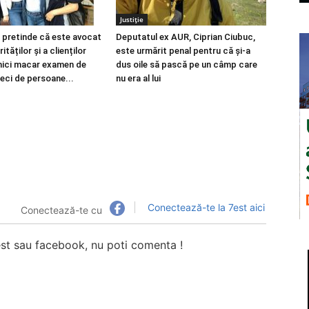
Justiție
pretinde că este avocat
Deputatul ex AUR, Ciprian Ciubuc,
ităților și a clienților
este urmărit penal pentru că și-a
 nici macar examen de
dus oile să pască pe un câmp care
Zeci de persoane...
nu era al lui
Conectează-te la 7est aici
Conectează-te cu
7est sau facebook, nu poti comenta !