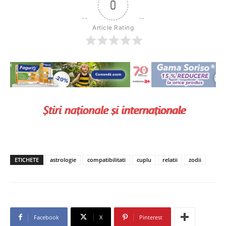
0
Article Rating
ETICHETE
astrologie
compatibilitati
cuplu
relatii
zodii
Facebook
X
Pinterest