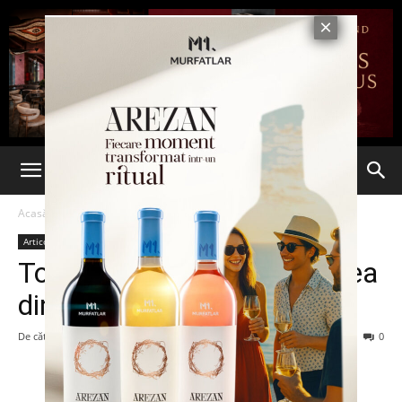
Acasă
Articole
Articole
Totul despre compatibilitatea
dintre zodii
De către
7est
-
31 martie 2015
338
0