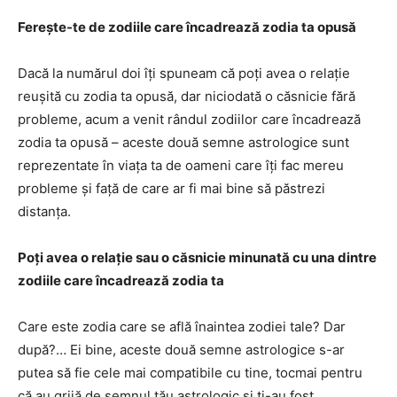
Fereşte-te de zodiile care încadrează zodia ta opusă
Dacă la numărul doi îţi spuneam că poţi avea o relaţie
reuşită cu zodia ta opusă, dar niciodată o căsnicie fără
probleme, acum a venit rândul zodiilor care încadrează
zodia ta opusă – aceste două semne astrologice sunt
reprezentate în viaţa ta de oameni care îţi fac mereu
probleme şi faţă de care ar fi mai bine să păstrezi
distanţa.
Poţi avea o relaţie sau o căsnicie minunată cu una dintre
zodiile care încadrează zodia ta
Care este zodia care se află înaintea zodiei tale? Dar
după?… Ei bine, aceste două semne astrologice s-ar
putea să fie cele mai compatibile cu tine, tocmai pentru
că au grijă de semnul tău astrologic şi ţi-au fost