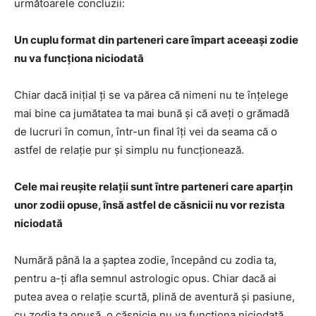
următoarele concluzii:
Un cuplu format din parteneri care împart aceeaşi zodie
nu va funcţiona niciodată
Chiar dacă iniţial ţi se va părea că nimeni nu te înţelege
mai bine ca jumătatea ta mai bună şi că aveţi o grămadă
de lucruri în comun, într-un final îţi vei da seama că o
astfel de relaţie pur şi simplu nu funcţionează.
Cele mai reuşite relaţii sunt între parteneri care aparţin
unor zodii opuse, însă astfel de căsnicii nu vor rezista
niciodată
Numără până la a şaptea zodie, începând cu zodia ta,
pentru a-ţi afla semnul astrologic opus. Chiar dacă ai
putea avea o relaţie scurtă, plină de aventură şi pasiune,
cu zodia ta opusă, o căsnicie nu va funcţiona niciodată