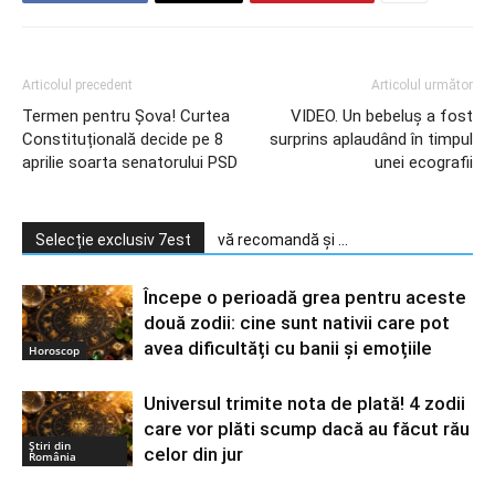
Articolul precedent
Articolul următor
Termen pentru Șova! Curtea
VIDEO. Un bebeluş a fost
Constituțională decide pe 8
surprins aplaudând în timpul
aprilie soarta senatorului PSD
unei ecografii
Selecție exclusiv 7est
vă recomandă și ...
Începe o perioadă grea pentru aceste
două zodii: cine sunt nativii care pot
avea dificultăți cu banii și emoțiile
Horoscop
Universul trimite nota de plată! 4 zodii
care vor plăti scump dacă au făcut rău
Știri din
celor din jur
România