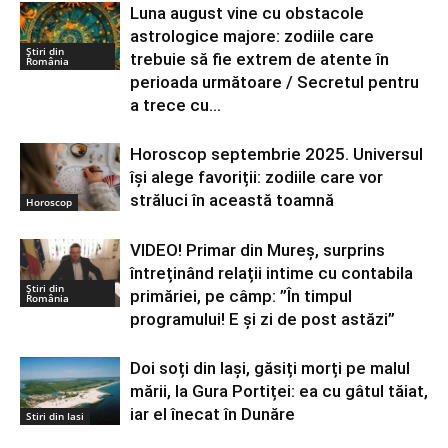
Luna august vine cu obstacole
astrologice majore: zodiile care
Știri din
trebuie să fie extrem de atente în
România
perioada următoare / Secretul pentru
a trece cu...
Horoscop septembrie 2025. Universul
își alege favoriții: zodiile care vor
străluci în această toamnă
Horoscop
VIDEO! Primar din Mureș, surprins
întreținând relații intime cu contabila
Știri din
primăriei, pe câmp: ”În timpul
România
programului! E și zi de post astăzi”
Doi soți din Iași, găsiți morți pe malul
mării, la Gura Portiței: ea cu gâtul tăiat,
iar el înecat în Dunăre
Stiri din Iasi