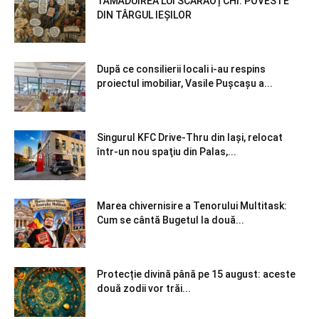
TĂMĂDUIREA LUI SCARAOȚCHI: POVESTE
DIN TÂRGUL IEȘILOR
După ce consilierii locali i-au respins
proiectul imobiliar, Vasile Pușcașu a...
Singurul KFC Drive-Thru din Iași, relocat
într-un nou spaţiu din Palas,...
Marea chivernisire a Tenorului Multitask:
Cum se cântă Bugetul la două...
Protecție divină până pe 15 august: aceste
două zodii vor trăi...