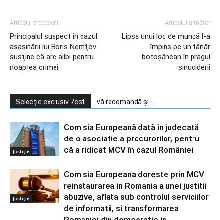
Articolul precedent
Articolul următor
Principalul suspect în cazul
Lipsa unui loc de muncă l-a
asasinării lui Boris Nemţov
împins pe un tânăr
susţine că are alibi pentru
botoşănean în pragul
noaptea crimei
sinuciderii
Selecție exclusiv 7est
vă recomandă și ...
Comisia Europeană dată în judecată
de o asociație a procurorilor, pentru
că a ridicat MCV în cazul României
Justiție
Comisia Europeana doreste prin MCV
reinstaurarea in Romania a unei justitii
abuzive, aflata sub controlul serviciilor
Justiție
de informatii, si transformarea
Romaniei din democratie in...