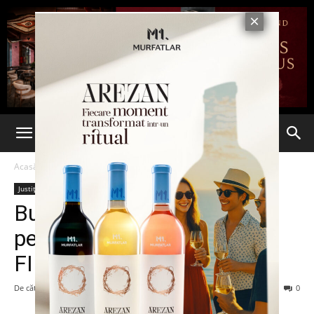
Acasă
Justiție
Justiție
Bulgarii voiau să-l "importe"
pe Horia Georgescu! L-AU
FILMAT ÎN CĂTUŞE!
De către
7est
-
17 martie 2015
86
0