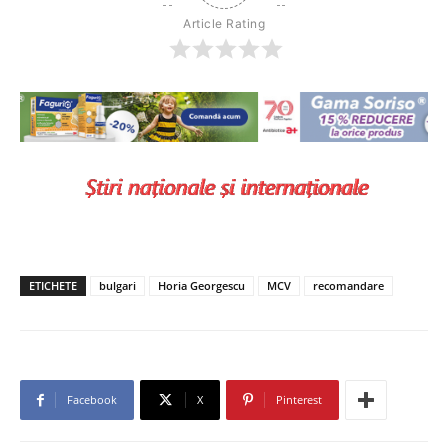
Article Rating
ETICHETE
bulgari
Horia Georgescu
MCV
recomandare
Facebook
X
Pinterest