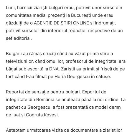
Luni, harnicii ziarişti bulgari erau, potrivit unor surse din
comunitatea media, prezenţi la Bucureşti unde erau
găzduiţi de o AGENŢIE DE ŞTIRI ONLINE şi îndrumaţi,
potrivit surselor din interiorul redacţiei respective de un
şef editorial.
Bulgarii au rămas cruciţi când au văzut prima ştire a
televiziunilor, când omul lor, profesorul de integritate, era
băgat sub escortă la DNA. Zariştii au primit şi frişcă de pe
tort când l-au filmat pe Horia Georgescu în cătuşe.
Reportaj de senzaţie pentru bulgari. Exportul de
integritate din România se anulează până la noi ordine. La
pachet cu Georgescu, a fost prezentată ca model demn
de luat şi Codruta Kovesi.
Aşteptam următoarea vizita de documentare a ziariştilor