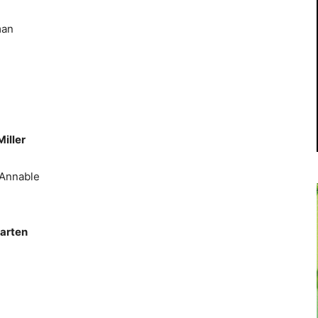
man
Miller
 Annable
carten