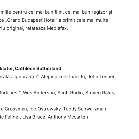
miile pentru cel mai bun film, cel mai bun regizor şi
p ce „Grand Budapest Hotel” a primit cele mai multe
ariu original, relatează Mediafax.
nklater, Cathleen Sutherland
tă a ignoranţei”, Alejandro G. Inarritu, John Lesher,
Budapest”, Wes Anderson, Scott Rudin, Steven Rales,
Nora Grossman, Ido Ostrowsky, Teddy Schwarzman
ic Fellner, Lisa Bruce, Anthony Mccarten