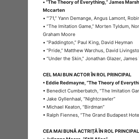
• “The Theory of Everything,” James Marsh,
Mccarten
• “’71,” Yann Demange, Angus Lamont, Robi
• “The Imitation Game,” Morten Tyldum, N
Graham Moore
• “Paddington,” Paul King, David Heyman
• “Pride,” Matthew Warchus, David Livingst
• “Under the Skin,” Jonathan Glazer, James
CEL MAI BUN ACTOR ÎN ROL PRINCIPAL
• Eddie Redmayne, “The Theory of Everyth
• Benedict Cumberbatch, “The Imitation G
• Jake Gyllenhaal, “Nightcrawler”
• Michael Keaton, “Birdman”
• Ralph Fiennes, “The Grand Budapest Hote
CEA MAI BUNĂ ACTRIŢĂ ÎN ROL PRINCIPA