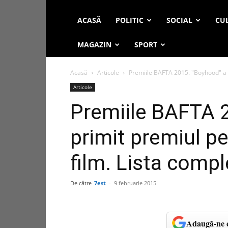
ACASĂ
POLITIC
SOCIAL
CUL
MAGAZIN
SPORT
Acasă
Articole
Premiile BAFTA 2015. "Boyhood" a pr
Articole
Premiile BAFTA 
primit premiul p
film. Lista compl
De către
7est
-
9 februarie 2015
Adaugă-ne c