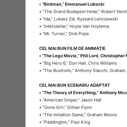
• “Birdman,” Emmanuel Lubezki
• “The Grand Budapest Hotel,” Robert Yeo
• “Ida,” Lukasz Zal, Ryzsard Lenczewski
• “Interstellar,” Hoyte Van Hoytema
• “Mr. Turner,” Dick Pope
CEL MAI BUN FILM DE ANIMAŢIE
• “The Lego Movie,” Phil Lord, Christopher 
• “Big Hero 6,” Don Hall, Chris Williams
• “The Boxtrolls,” Anthony Stacchi, Graham
CEL MAI BUN SCENARIU ADAPTAT
• “The Theory of Everything,” Anthony Mc
• “American Sniper,” Jason Hall
• “Gone Girl,” Gillian Flynn
• “The Imitation Game,” Graham Moore
• “Paddington,” Paul King