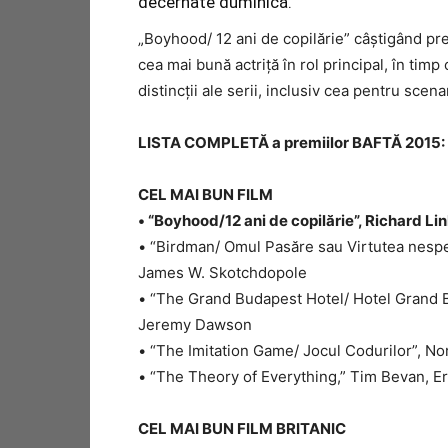
decernate duminică.
„Boyhood/ 12 ani de copilărie” câştigând pre
cea mai bună actriţă în rol principal, în tim
distincţii ale serii, inclusiv cea pentru scen
LISTA COMPLETĂ a premiilor BAFTĂ 2015:
CEL MAI BUN FILM
• “Boyhood/12 ani de copilărie”, Richard Li
• “Birdman/ Omul Pasăre sau Virtutea nespera
James W. Skotchdopole
• “The Grand Budapest Hotel/ Hotel Grand 
Jeremy Dawson
• “The Imitation Game/ Jocul Codurilor”, 
• “The Theory of Everything,” Tim Bevan, Er
CEL MAI BUN FILM BRITANIC