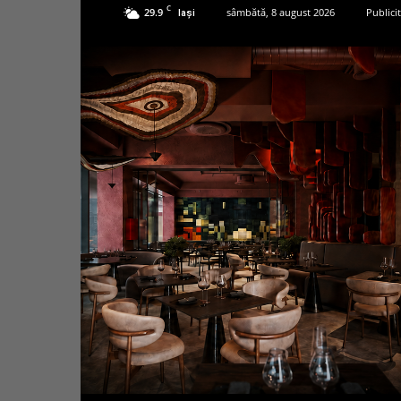
C
29.9
sâmbătă, 8 august 2026
Publici
Iași