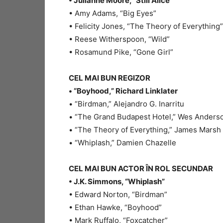
• Julianne Moore, “Still Alice”
• Amy Adams, “Big Eyes”
• Felicity Jones, “The Theory of Everything”
• Reese Witherspoon, “Wild”
• Rosamund Pike, “Gone Girl”
CEL MAI BUN REGIZOR
• “Boyhood,” Richard Linklater
• “Birdman,” Alejandro G. Inarritu
• “The Grand Budapest Hotel,” Wes Anders
• “The Theory of Everything,” James Marsh
• “Whiplash,” Damien Chazelle
CEL MAI BUN ACTOR ÎN ROL SECUNDAR
• J.K. Simmons, “Whiplash”
• Edward Norton, “Birdman”
• Ethan Hawke, “Boyhood”
• Mark Ruffalo, “Foxcatcher”