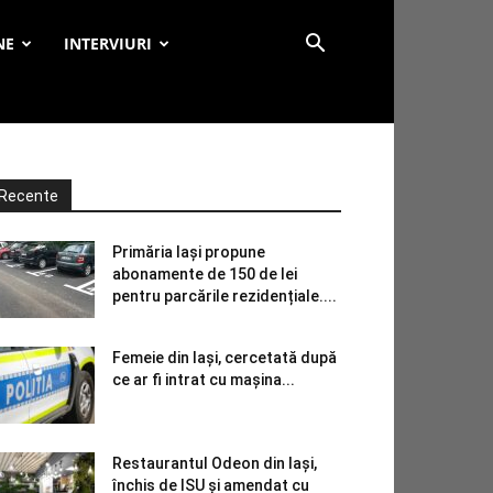
NE
INTERVIURI
Recente
Primăria Iași propune
abonamente de 150 de lei
pentru parcările rezidențiale....
Femeie din Iași, cercetată după
ce ar fi intrat cu mașina...
Restaurantul Odeon din Iași,
închis de ISU și amendat cu