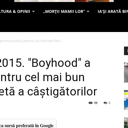
TURA & OPINII
„MORȚII MAMII LOR”
IA’ȘI ARATĂ BI
imit premiul pentru cel mai bun film....
2015. "Boyhood" a
entru cel mai bun
etă a câştigătorilor
98
0
a sursă preferată în Google