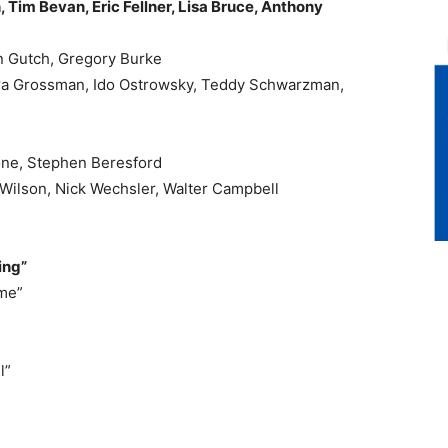
 Tim Bevan, Eric Fellner, Lisa Bruce, Anthony
n Gutch, Gregory Burke
ora Grossman, Ido Ostrowsky, Teddy Schwarzman,
one, Stephen Beresford
 Wilson, Nick Wechsler, Walter Campbell
ing”
ame”
l”
L