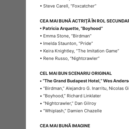
• Steve Carell, “Foxcatcher”
CEA MAI BUNĂ ACTRIŢĂ ÎN ROL SECUNDA
• Patricia Arquette, “Boyhood”
• Emma Stone, “Birdman”
• Imelda Staunton, “Pride”
• Keira Knightley, “The Imitation Game”
• Rene Russo, “Nightcrawler”
CEL MAI BUN SCENARIU ORIGINAL
• “The Grand Budapest Hotel,” Wes Ander
• “Birdman,” Alejandro G. Inarritu, Nicolas
• “Boyhood,” Richard Linklater
• “Nightcrawler,” Dan Gilroy
• “Whiplash,” Damien Chazelle
CEA MAI BUNĂ IMAGINE