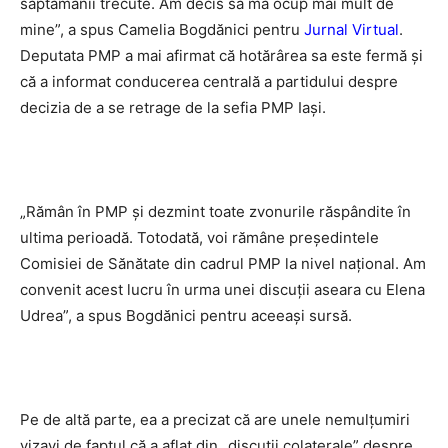
săptămânii trecute. Am decis să mă ocup mai mult de
mine”, a spus Camelia Bogdănici pentru
Jurnal Virtual
.
Deputata PMP a mai afirmat că hotărârea sa este fermă şi
că a informat conducerea centrală a partidului despre
decizia de a se retrage de la sefia PMP Iaşi.
„Rămân în PMP şi dezmint toate zvonurile răspândite în
ultima perioadă. Totodată, voi rămâne preşedintele
Comisiei de Sănătate din cadrul PMP la nivel naţional. Am
convenit acest lucru în urma unei discuţii aseara cu Elena
Udrea”, a spus Bogdănici pentru aceeași sursă.
Pe de altă parte, ea a precizat că are unele nemulţumiri
vizavi de faptul că a aflat din „discuţii colaterale” despre