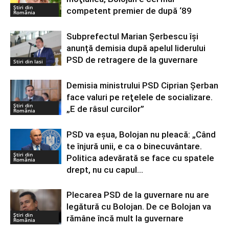
Știri din
competent premier de după ‘89
România
Subprefectul Marian Șerbescu își
anunță demisia după apelul liderului
PSD de retragere de la guvernare
Stiri din Iasi
Demisia ministrului PSD Ciprian Şerban
face valuri pe reţelele de socializare.
Știri din
„E de râsul curcilor”
România
PSD va eșua, Bolojan nu pleacă: „Când
te înjură unii, e ca o binecuvântare.
Știri din
Politica adevărată se face cu spatele
România
drept, nu cu capul...
Plecarea PSD de la guvernare nu are
legătură cu Bolojan. De ce Bolojan va
Știri din
rămâne încă mult la guvernare
România