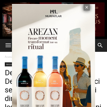
Acasă
Articole
Articole
Demisie la vârful PMP Iași.
Deputatul Camelia Bogdănici
se retrage din fruntea filialei
din motive de sănătate: a