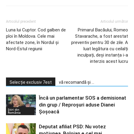
Articolul precedent
Articolul următor
Luna lui Cuptor. Cod galben de
Primarul Bacăului, Romeo
ploi în Moldova. Cele mai
Stavarache, a fost arestat
afectate zone, în Nordul și
preventiv pentru 30 de zile. A
Nord-Estul regiunii
luat legătura cu ceilalți
inculpați, deși instanța i-a
interzis acest lucru
Selecție exclusiv 7est
vă recomandă și ...
Încă un parlamentar SOS a demisionat
din grup / Reproșuri aduse Dianei
Știri din
Șoșoacă
România
Deputat afiliat PSD: Nu votez
moţiunea, Bolojan e cel mai