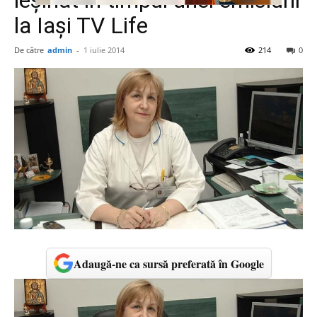
leșinat în timpul unei emisiuni
la Iași TV Life
De către
admin
-
1 iulie 2014
214
0
Adaugă-ne ca sursă preferată în Google