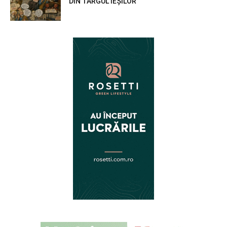
DIN TÂRGUL IEȘILOR