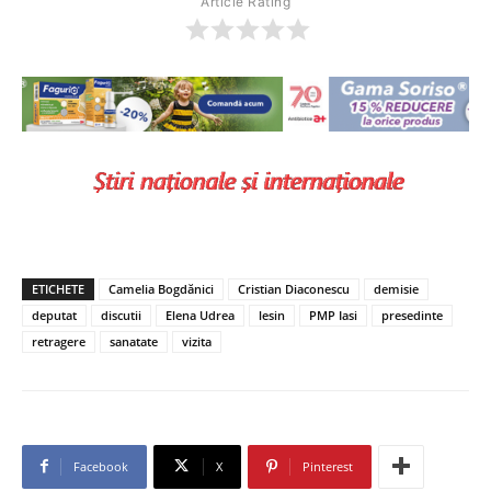
Article Rating
ETICHETE
Camelia Bogdănici
Cristian Diaconescu
demisie
deputat
discutii
Elena Udrea
lesin
PMP Iasi
presedinte
retragere
sanatate
vizita
Facebook
X
Pinterest