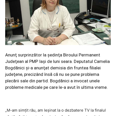
Anunţ surprinzător la şedinţa Biroului Permanent
Judeţean al PMP Iaşi de luni seara. Deputatul Camelia
Bogdănici şi-a anunţat demisia din fruntea filialei
judeţene, precizând însă că nu se pune problema
plecării sale din partid. Bogdănici a invocat unele
probleme medicale pe care le-a avut în ultima vreme.
„M-am simţit rău, am leşinat la o dezbatere TV la finalul