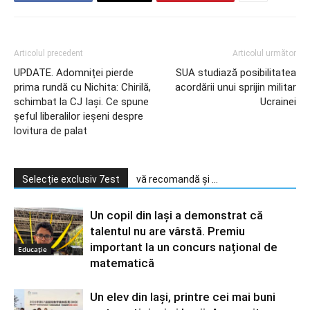
Articolul precedent
Articolul următor
UPDATE. Adomniței pierde
SUA studiază posibilitatea
prima rundă cu Nichita: Chirilă,
acordării unui sprijin militar
schimbat la CJ Iași. Ce spune
Ucrainei
șeful liberalilor ieșeni despre
lovitura de palat
Selecție exclusiv 7est
vă recomandă și ...
Un copil din Iași a demonstrat că
talentul nu are vârstă. Premiu
important la un concurs național de
Educație
matematică
Un elev din Iași, printre cei mai buni