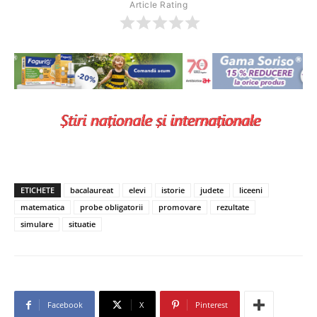
Article Rating
ETICHETE
bacalaureat
elevi
istorie
judete
liceeni
matematica
probe obligatorii
promovare
rezultate
simulare
situatie
Facebook
X
Pinterest