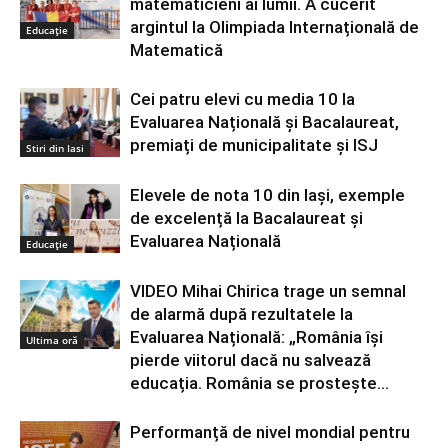
matematicieni ai lumii. A cucerit
argintul la Olimpiada Internațională de
Educație
Matematică
Cei patru elevi cu media 10 la
Evaluarea Națională și Bacalaureat,
premiați de municipalitate și ISJ
Stiri din Iasi
Elevele de nota 10 din Iași, exemple
de excelență la Bacalaureat și
Evaluarea Națională
Educație
VIDEO Mihai Chirica trage un semnal
de alarmă după rezultatele la
Evaluarea Națională: „România își
Ultima oră
pierde viitorul dacă nu salvează
educația. România se prostește...
Performanță de nivel mondial pentru