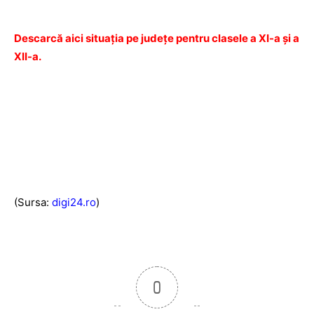
Descarcă aici situația pe județe pentru clasele a XI-a şi a
XII-a
.
(Sursa:
digi24.ro
)
0