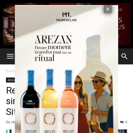
Acasă
Articole
Articole
Rezultate îngrijorătoare la
simularea bacalaureatului.
Situația pe județe
De către
admin
-
14 martie 2014
87
0